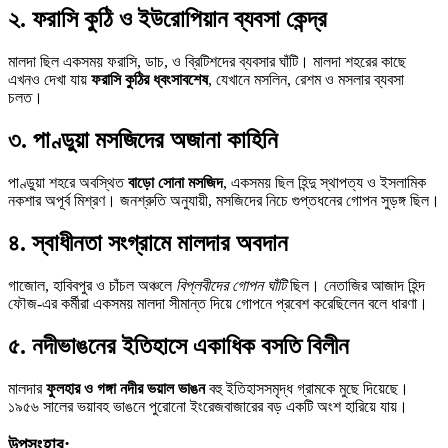
২. ফরাসি কুঠি ও ইউরোপিয়ান ব্যবসা কেন্দ্র
মালদা ছিল একসময় ফরাসি, ডাচ, ও ব্রিটিশদের ব্যবসার ঘাঁটি। মালদা শহরের কাছে
এখনও দেখা যায়
ফরাসি কুঠির ধ্বংসাবশেষ
, যেখানে মসলিন, রেশম ও মসলার ব্যবসা
চলত।
৩. পাণ্ডুয়া মসজিদের অজানা কাহিনি
পাণ্ডুয়া শহরে অবস্থিত
বাড়ো সোনা মসজিদ
, একসময় ছিল হিন্দু স্থাপত্য ও ইসলামিক
নকশার অপূর্ব মিশ্রণ। জনশ্রুতি অনুযায়ী, মসজিদের নিচে গুপ্তধনের গোপন সুড়ঙ্গ ছিল।
৪. স্বাধীনতা সংগ্রামে মালদার অবদান
গাজোল, হাবিবপুর ও চাঁচল অঞ্চলে
বিপ্লবীদের গোপন ঘাঁটি
ছিল। নেতাজির আজাদ হিন্দ
ফৌজ-এর কর্মীরা একসময় মালদা সীমান্ত দিয়ে গোপনে প্রবেশ করেছিলেন বলে ধারণা।
৫. নদীভাঙনের ইতিহাসে একাধিক বসতি বিলীন
মালদার
ফুলহার ও গঙ্গা নদীর ভয়াল ভাঙন
বহু ইতিহাসসমৃদ্ধ গ্রামকে মুছে দিয়েছে।
১৯৫৬ সালের ভয়াবহ ভাঙনে পুরোনো ইংরেজবাজারের বড় একটি অংশ হারিয়ে যায়।
উপসংহার: