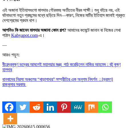
এই অজানা ইতিহাসগুলো মালদার গৌরবময় অতীতের নীরব সাক্ষী। শুধু বইয়ে নয়, এই
ঘটনাগুলো নতুন প্রজন্মের মধ্যে ছড়িয়ে দিন—কারণ, নিজের মাটির ইতিহাস জানাই প্রকৃত
দেশপ্রেমের প্রথম ধাপ।
আপনিও কি জানেন মালদার অজানা কোন গল্প?
আমাদের কমেন্টে জানান বা নিজের লেখা
পাঠান
Kabyapot.com
-এ।
—
আরও পড়ুন:
বীরেন্দ্রকৃষ্ণ ভদ্রের আমলেই মহালয়ার মন্ত্র পাঠ করেছিলেন নাজির আহমেদ : বটু কৃষ্ণ
হালদার
ধানবাদের নিরসা অঞ্চলের “খাড়াপাথর” সম্প্রীতির এক অনুপম নিদর্শন : [ভ্রমণ]
রাজকুমার সরকার