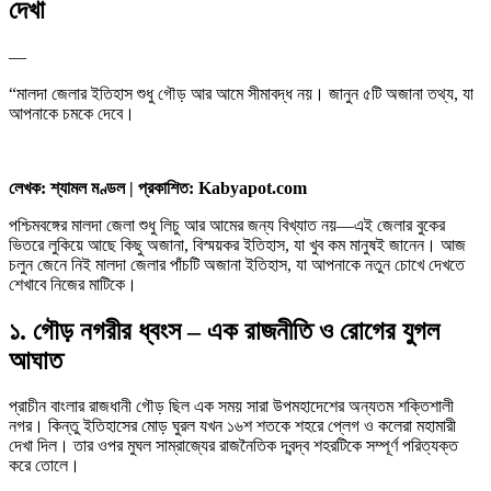
দেখা
—
“মালদা জেলার ইতিহাস শুধু গৌড় আর আমে সীমাবদ্ধ নয়। জানুন ৫টি অজানা তথ্য, যা
আপনাকে চমকে দেবে।
লেখক: শ্যামল মণ্ডল | প্রকাশিত: Kabyapot.com
পশ্চিমবঙ্গের মালদা জেলা শুধু লিচু আর আমের জন্য বিখ্যাত নয়—এই জেলার বুকের
ভিতরে লুকিয়ে আছে কিছু অজানা, বিস্ময়কর ইতিহাস, যা খুব কম মানুষই জানেন। আজ
চলুন জেনে নিই মালদা জেলার পাঁচটি অজানা ইতিহাস, যা আপনাকে নতুন চোখে দেখতে
শেখাবে নিজের মাটিকে।
১. গৌড় নগরীর ধ্বংস – এক রাজনীতি ও রোগের যুগল
আঘাত
প্রাচীন বাংলার রাজধানী গৌড় ছিল এক সময় সারা উপমহাদেশের অন্যতম শক্তিশালী
নগর। কিন্তু ইতিহাসের মোড় ঘুরল যখন ১৬শ শতকে শহরে প্লেগ ও কলেরা মহামারী
দেখা দিল। তার ওপর মুঘল সাম্রাজ্যের রাজনৈতিক দ্বন্দ্ব শহরটিকে সম্পূর্ণ পরিত্যক্ত
করে তোলে।