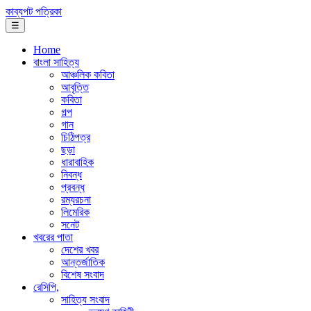
কাব্যপট পত্রিকা
☰
Home
বাংলা সাহিত্য
আঞ্চলিক কবিতা
আবৃত্তি
কবিতা
গল্প
গান
চিঠিপত্র
ছড়া
ধারাবাহিক
নিবন্ধ
প্রবন্ধ
রম্যরচনা
লিমেরিক
সনেট
খবরের পাতা
দেশের খবর
আন্তর্জাতিক
বিশেষ সংবাদ
রেসিপি,
সাহিত্য সংবাদ