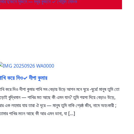
ুমার
দু’জনে সুজনে — মধুর কুজনে ✓ গোবিন্দ মোদক
পাখি করে দিও✓ দীপা কুমার
াখি করে দিও দীপা কুমার পাখি সব বেড়ায় উড়ে আপন মনে ঘুরে -ঘুরে! মানুষ তুমি তো
ড়োই বুদ্ধিমান — পাখির মত আছে কী এমন যান? তুমি পয়সা দিয়ে বেড়াও উড়ে,
র এক লহমায় যায় তারা ঐ দূরে — মানুষ তুমি নাকি শ্রেষ্ঠ জীব, নামে অহংকারী ;
োমার পাখির মতন আছে কী আর এমন ডানা, যা […]