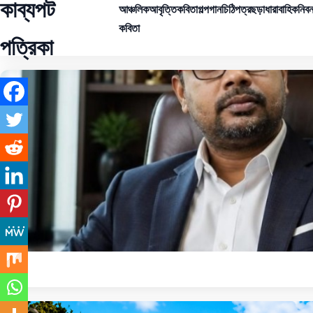
কাব্যপট
আঞ্চলিক
আবৃত্তি
কবিতা
গল্প
গান
চিঠিপত্র
ছড়া
ধারাবাহিক
নিবন
কবিতা
পত্রিকা