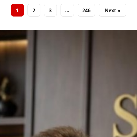
1
2
3
…
246
Next »