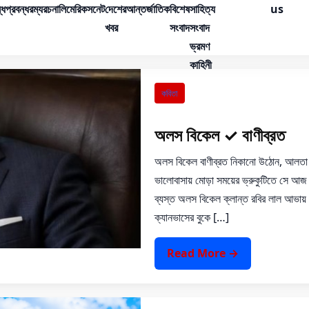
্ধ
প্রবন্ধ
রম্যরচনা
লিমেরিক
সনেট
দেশের
আন্তর্জাতিক
বিশেষ
সাহিত্য
us
খবর
সংবাদ
সংবাদ
ভ্রমণ
কাহিনী
কবিতা
অলস বিকেল ✓ বাণীব্রত
অলস বিকেল বাণীব্রত নিকানো উঠোন, আলতা রা
ভালোবাসায় মোড়া সময়ের ভ্রুকুটিতে সে আজ স
ব্যস্ত অলস বিকেল ক্লান্ত রবির লাল আভায় 
ক্যানভাসের বুকে […]
Read More →