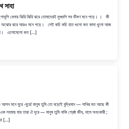
থ সাহা
 গোধূলি বেলায় ঝিরি ঝিরি ঝরে তোমাদেরই মুখগুলি সব ভীষণ মনে পড়ে। । কী
টি ঝরে অঝোর ঝরে আরও মনে পড়ে। সেই কচি কচি হাত গুলো কত কাদা ধুলো আজ
ে এলো। এলোমেলো কত […]
ে আপন মনে ঘুরে -ঘুরে! মানুষ তুমি তো বড়োই বুদ্ধিমান — পাখির মত আছে কী
 লহমায় যায় তারা ঐ দূরে — মানুষ তুমি নাকি শ্রেষ্ঠ জীব, নামে অহংকারী ;
যা […]