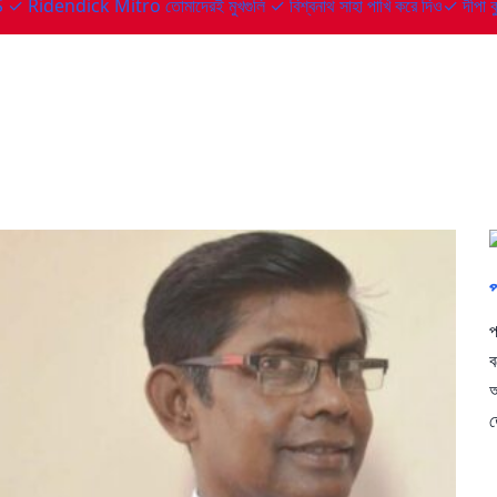
 ✓ Ridendick Mitro
তোমাদেরই মুখগুলি ✓ বিশ্বনাথ সাহা
পাখি করে দিও✓ দীপা ক
প
ব
আ
ত