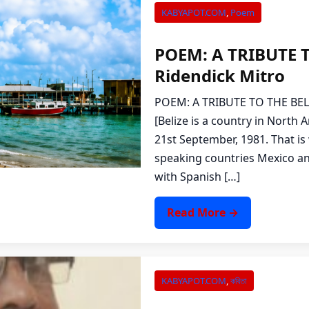
KABYAPOT.COM
,
Poem
POEM: A TRIBUTE 
Ridendick Mitro
POEM: A TRIBUTE TO THE BELI
[Belize is a country in North
21st September, 1981. That is
speaking countries Mexico and
with Spanish […]
Read More →
KABYAPOT.COM
,
কবিতা