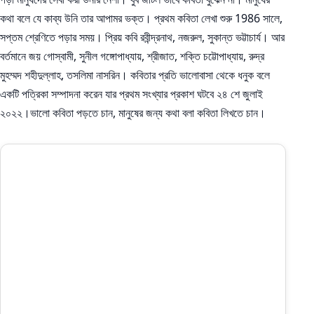
কথা বলে যে কাব্য উনি তার আপামর ভক্ত। প্রথম কবিতা লেখা শুরু 1986 সালে,
সপ্তম শ্রেণিতে পড়ার সময়। প্রিয় কবি রবীন্দ্রনাথ, নজরুল, সুকান্ত ভট্টাচার্য। আর
বর্তমানে জয় গোস্বামী, সুনীল গঙ্গোপাধ্যায়, শ্রীজাত, শক্তি চট্টোপাধ্যায়, রুদ্র
মুহম্মদ শহীদুল্লাহ, তসলিমা নাসরিন। কবিতার প্রতি ভালোবাসা থেকে ধনুক বলে
একটি পত্রিকা সম্পাদনা করেন যার প্রথম সংখ্যার প্রকাশ ঘটবে ২৪ শে জুলাই
২০২২।ভালো কবিতা পড়তে চান, মানুষের জন্য কথা বলা কবিতা লিখতে চান।