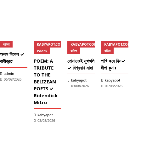
কবিতা
KABYAPOT.COM
KABYAPOT.COM
KABYAPOT.COM
কব
Poem
কবিতা
কবিতা
অলস বিকেল ✓
দু’
POEM: A
তোমাদেরই মুখগুলি
পাখি করে দিও✓
বাণীব্রত
মধু
TRIBUTE
✓ বিশ্বনাথ সাহা
দীপা কুমার
গোব
admin
TO THE
06/08/2026
kabyapot
kabyapot
k
BELIZEAN
03/08/2026
01/08/2026
2
POETS ✓
Ridendick
Mitro
kabyapot
03/08/2026