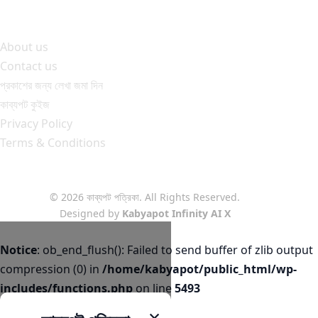
About us
Contact us
প্রকাশের জন্য লেখা জমা দিন
কাব্যপট কুইজ
Privacy Policy
Terms & Conditions
© 2026 কাব্যপট পত্রিকা. All Rights Reserved.
Designed by
Kabyapot Infinity AI X
Notice
: ob_end_flush(): Failed to send buffer of zlib output
compression (0) in
/home/kabyapot/public_html/wp-
includes/functions.php
on line
5493
×