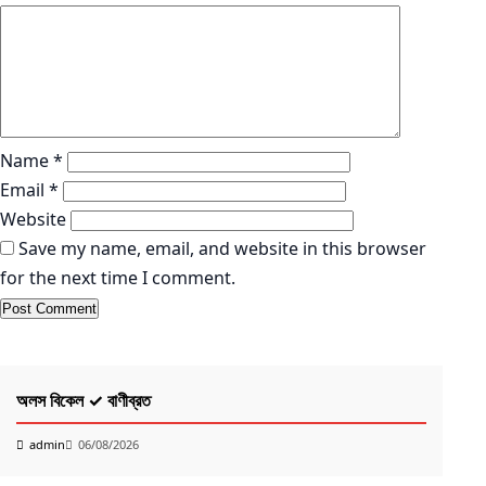
Name
*
Email
*
Website
Save my name, email, and website in this browser
for the next time I comment.
কবিতা
K
অলস বিকেল ✓ বাণীব্রত
PO
Ri
admin
06/08/2026
k