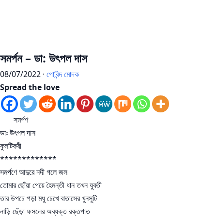
সমর্পন – ডা: উৎপল দাস
08/07/2022 ·
গোবিন্দ মোদক
Spread the love
সমর্পণ
ডাঃ উৎপল দাস
কুলটিকরী
*************
সমর্পণে আদুরে নদী গলে জল
তোমার ছোঁয়া পেয়ে হৈমন্তী ধান তখন যুবতী
তার উপচে পড়া মধু চেখে বাতাসের খুনসুটি
নাড়ি ছেঁড়া ফসলের অব্যক্ত রক্তপাত