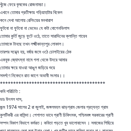
খুঁজে ফেরে কৃষকের রোজনামচা।
এখানে তোমার প্রতীক্ষায় গড়িয়াহাটার বিকেল
কনে দেখা আলোয় রেলিংয়ের মনখারাপ
ফুটবো না ফুটবো না ভেবেও যে কটা বোগেনভিলাস
তোমার কুর্তি জুড়ে ফুটে ওঠে, তাতে সারাদিনের ক্লান্তি গায়েব
তোমাকে টানছে তখন লক্ষ্মীকান্তপুর লোকাল।
তারপর সন্ধ্যে হয়, বর্ষায় জমে ওঠে চোলাইয়ের ঠেক
একবুক জ্যোৎস্না নামে গলা থেকে উদরে আমার
তোমার ক্ষয়ে যাওয়া আঙুল জড়িয়ে শুয়ে
সমর্পণে নিবেদনে রাত জাগে অভাবী সংসার।।
****************************************
কবি পরিচিতি :
ডাঃ উৎপল দাস,
জন্ম 1974 সালের 2 রা জুলাই, জঙ্গলমহল ঝাড়গ্রাম জেলার প্রত্যন্ত গ্রাম
কুলটিকরী এর বাসিন্দা। পেশাগত ভাবে প্রাণী চিকিৎসক, পশ্চিমবঙ্গ সরকারের প্রাণী
সম্পদ বিকাশ বিভাগে কর্মরত। কবিতা পড়তে খুব ভালোবাসেন । সমাজের পিছিয়ে
পড়া মানুষদের সেবা করা উনার নেশা। খুব জটিল ভাবে কবিতা বুঝেন না। মানুষের