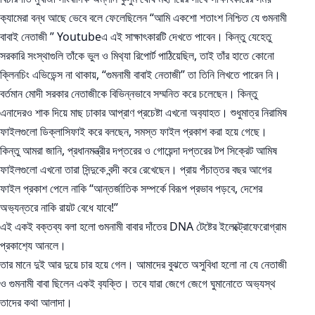
ক‍্যামেরা বন্ধ আছে ভেবে বলে ফেলেছিলেন “আমি একশো শতাংশ নিশ্চিত যে গুমনামী
বাবাই নেতাজী ” Youtubeএ এই সাক্ষাৎকারটি দেখতে পাবেন। কিন্তু যেহেতু
সরকারি সংস্থাগুলি তাঁকে ভুল ও মিথ‍্যা রিপোর্ট পাঠিয়েছিল, তাই তাঁর হাতে কোনো
ক্লিনচিং এভিডেন্স না থাকায়, “গুমনামী বাবাই নেতাজী” তা তিনি লিখতে পারেন নি।
বর্তমান মোদী সরকার নেতাজীকে বিভিন্নভাবে সম্মনিত করে চলেছেন। কিন্তু
এনাদেরও শাক দিয়ে মাছ ঢাকার আপ্রাণ প্রচেষ্টা এখনো অব‍্যাহত। শুধুমাত্র নিরামিষ
ফাইলগুলো ডিক্লাসিফাই করে বলছেন, সমস্ত ফাইল প্রকাশ করা হয়ে গেছে।
কিন্তু আমরা জানি, প্রধানমন্ত্রীর দপ্তরের ও গোয়েন্দা দপ্তরের টপ সিক্রেট আমিষ
ফাইলগুলো এখনো তারা সিন্দুকে বন্দী করে রেখেছেন। প্রায় পঁচাত্তর বছর আগের
ফাইল প্রকাশ পেলে নাকি “আন্তর্জাতিক সম্পর্কে বিরূপ প্রভাব পড়বে, দেশের
অভ‍্যন্তরে নাকি রায়ট বেধে যাবে!”
এই একই বক্তব্য বলা হলো গুমনামী বাবার দাঁতের DNA টেষ্টের ইলেক্ট্রোফেরোগ্রাম
প্রকাশ‍্যে আনলে।
তার মানে দুই আর দুয়ে চার হয়ে গেল। আমাদের বুঝতে অসুবিধা হলো না যে নেতাজী
ও গুমনামী বাবা ছিলেন একই ব‍্যক্তি। তবে যারা জেগে জেগে ঘুমানোতে অভ‍‍্যস্থ
তাদের কথা আলাদা।