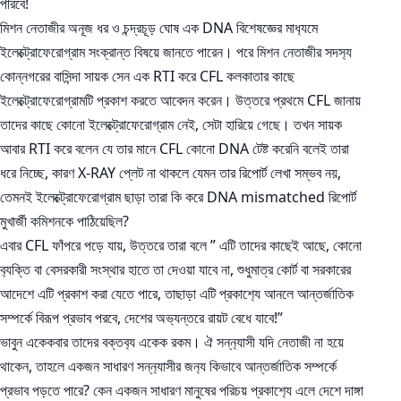
পারবে!
মিশন নেতাজীর অনূজ ধর ও চন্দ্রচূড় ঘোষ এক DNA বিশেষজ্ঞের মাধ‍্যমে
ইলেক্ট্রোফেরোগ্রাম সংক্রান্ত বিষয়ে জানতে পারেন। পরে মিশন নেতাজীর সদস‍্য
কোন্নগরের বাসিন্দা সায়ক সেন এক RTI করে CFL কলকাতার কাছে
ইলেক্ট্রোফেরোগ্রামটি প্রকাশ করতে আবেদন করেন। উত্তরে প্রথমে CFL জানায়
তাদের কাছে কোনো ইলেক্ট্রোফেরোগ্রাম নেই, সেটা হারিয়ে গেছে। তখন সায়ক
আবার RTI করে বলেন যে তার মানে CFL কোনো DNA টেষ্ট করেনি বলেই তারা
ধরে নিচ্ছে, কারণ X-RAY প্লেট না থাকলে যেমন তার রিপোর্ট লেখা সম্ভব নয়,
তেমনই ইলেক্ট্রোফেরোগ্রাম ছাড়া তারা কি করে DNA mismatched রিপোর্ট
মুখার্জী কমিশনকে পাঠিয়েছিল?
এবার CFL ফাঁপরে পড়ে যায়, উত্তরে তারা বলে ” এটি তাদের কাছেই আছে, কোনো
ব‍্যক্তি বা বেসরকারী সংস্থার হাতে তা দেওয়া যাবে না, শুধুমাত্র কোর্ট বা সরকারের
আদেশে এটি প্রকাশ করা যেতে পারে, তাছাড়া এটি প্রকাশ‍্যে আনলে আন্তর্জাতিক
সম্পর্কে বিরূপ প্রভাব পরবে, দেশের অভ‍্যন্তরে রায়ট বেধে যাবে!”
ভাবুন একেকবার তাদের বক্তব‍্য একেক রকম। ঐ সন্ন‍্যাসী যদি নেতাজী না হয়ে
থাকেন, তাহলে একজন সাধারণ সন্ন‍্যাসীর জন‍্য কিভাবে আন্তর্জাতিক সম্পর্কে
প্রভাব পড়তে পারে? কেন একজন সাধারণ মানুষের পরিচয় প্রকাশ‍্যে এলে দেশে দাঙ্গা