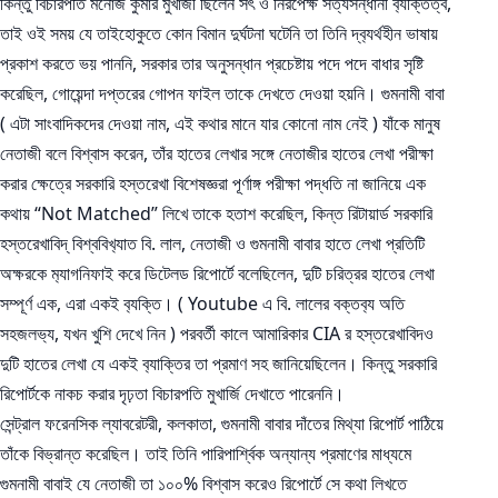
কিন্তু বিচারপতি মনোজ কুমার মুখার্জী ছিলেন সৎ ও নিরপেক্ষ সত্যসন্ধানী ব‍্যক্তিত্ব,
তাই ওই সময় যে তাইহোকুতে কোন বিমান দুর্ঘটনা ঘটেনি তা তিনি দ্ব‍্যর্থহীন ভাষায়
প্রকাশ করতে ভয় পাননি, সরকার তার অনুসন্ধান প্রচেষ্টায় পদে পদে বাধার সৃষ্টি
করেছিল, গোয়েন্দা দপ্তরের গোপন ফাইল তাকে দেখতে দেওয়া হয়নি। গুমনামী বাবা
( এটা সাংবাদিকদের দেওয়া নাম, এই কথার মানে যার কোনো নাম নেই ) যাঁকে মানুষ
নেতাজী বলে বিশ্বাস করেন, তাঁর হাতের লেখার সঙ্গে নেতাজীর হাতের লেখা পরীক্ষা
করার ক্ষেত্রে সরকারি হস্তরেখা বিশেষজ্ঞরা পূর্ণাঙ্গ পরীক্ষা পদ্ধতি না জানিয়ে এক
কথায় “Not Matched” লিখে তাকে হতাশ করেছিল, কিন্ত রিটায়ার্ড সরকারি
হস্তরেখাবিদ্ বিশ্ববিখ‍্যাত বি. লাল, নেতাজী ও গুমনামী বাবার হাতে লেখা প্রতিটি
অক্ষরকে ম‍্যাগনিফাই করে ডিটেলড রিপোর্টে বলেছিলেন, দুটি চরিত্রর হাতের লেখা
সম্পূর্ণ এক, এরা একই ব‍্যক্তি। ( Youtube এ বি. লালের বক্তব‍্য অতি
সহজলভ‍্য, যখন খুশি দেখে নিন ) পরবর্তী কালে আমারিকার CIA র হস্তরেখাবিদও
দুটি হাতের লেখা যে একই ব‍্যাক্তির তা প্রমাণ সহ জানিয়েছিলেন। কিন্তু সরকারি
রিপোর্টকে নাকচ করার দৃঢ়তা বিচারপতি মুখার্জি দেখাতে পারেননি।
সেন্ট্রাল ফরেনসিক ল্যাবরেটরী, কলকাতা, গুমনামী বাবার দাঁতের মিথ্যা রিপোর্ট পাঠিয়ে
তাঁকে বিভ্রান্ত করেছিল। তাই তিনি পারিপার্শ্বিক অন্যান্য প্রমাণের মাধ্যমে
গুমনামী বাবাই যে নেতাজী তা ১০০% বিশ্বাস করেও রিপোর্টে সে কথা লিখতে