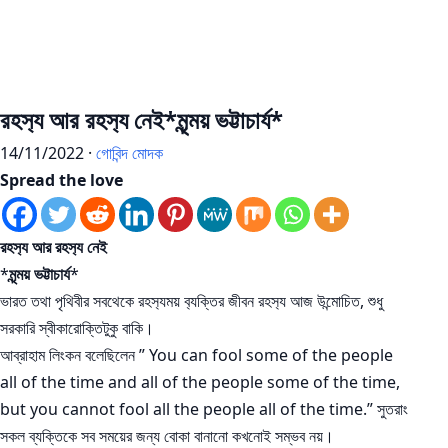
রহস‍্য আর রহস‍্য নেই
*
মৃন্ময় ভট্টাচার্য
*
14/11/2022 ·
গোবিন্দ মোদক
Spread the love
রহস‍্য আর রহস‍্য নেই
*
মৃন্ময় ভট্টাচার্য
*
ভারত তথা পৃথিবীর সবথেকে রহস‍্যময় ব‍্যক্তির জীবন রহস‍্য আজ উন্মোচিত, শুধু
সরকারি স্বীকারোক্তিটুকু বাকি।
আব্রাহাম লিংকন বলেছিলেন ” You can fool some of the people
all of the time and all of the people some of the time,
but you cannot fool all the people all of the time.” সুতরাং
সকল ব্যক্তিকে সব সময়ের জন্য বোকা বানানো কখনোই সম্ভব নয়।