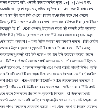
আমরা অনেকেই জানি, গুমনামী বাবার তথাকথিত মৃত‍্যু (১৬|০৯|১৯৮৫)র পর,
নেতাজীর দাদা সুরেশ বসুর মেয়ে, ললিতা বসু ফৈজাবাদে যান। গুমনামী বাবার রেখে
যাওয়া সামগ্রীর মধ‍্যে তিনি দেখতে পান তাঁর মা’য়ের নিজ হাতে লেখা দেবরের
উদ্দেশ্যে চিঠি, দেখতে পান তাঁর বাবার লেখা শাহনওয়াজ কমিশনের বিরুদ্ধে অরিজিনাল
ডিসেন্ডেন্ট রিপোর্ট। দেখেন দেশবন্ধু চিত্তরঞ্জন দাশের স্ত্রী বাসন্তী দেবীর স্বহস্তে
লিখিত চিঠি। তিনি অশ্রুসজল চোখে বলেন উনি আমার রাঙাকাকাবাবু ছাড়া অন‍্য
কেউ হতেই পারেন না। এই সব জিনিস সংরক্ষণ করা অবশ‍্যই দরকার। তিনি ছোটেন
তখনকার উত্তর প্রদেশের মুখ‍্যমন্ত্রী বীর বাহাদুর সিং-এর কাছে। তিনি যেহেতু
কংগ্রেসের মুখ‍্যমন্ত্রী তাই তিনি বলেন এ ব‍্যাপারে তিনি হস্তক্ষেপ করতে পারবেন
না। তিনি পরামর্শ দেন ফৈজাবাদ কোর্টে আবেদন করতে। তাঁর আবেদনের ভিত্তিতে
কোর্ট আদেশ দেয়, ঐ অজানা সন্ন‍্যাসীর রেখে যাওয়া প্রতিটি সামগ্রী ভিডিও গ্রাফি
ও ফটো কপি করে সিরিয়াল নাম্বার দিয়ে যত্ন সহকারে ফৈজাবাদ কোর্টের ট্রেজারিতে
জমা রাখতে হবে। পরে এলাহাবাদ হাইকোর্ট এক রায়ে উত্তরপ্রদেশ সরকারকে ঐ
সামগ্রী সাজিয়ে একটি মিউজিয়াম করার আদেশ দেয়। অখিলেশ যাদব মিউজিয়ামটি
তৈরী করেন ফৈজাবাদের রাম কথা সংগ্রহশালার দ্বিতলে। তা উদ্বোধন হওয়ার
আগেই ২০১৭ সালে যোগী আদিত্বনাথ মুখ‍্যমন্ত্রীর আসনে বসলে, সেটি উদ্বোধন না
করে আজও অবহেলায় ফেলে রাখা হয়েছে । এর থেকে প্রমাণ হয় বিজেপি নেতৃত্বও