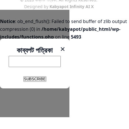
Designed by
Kabyapot Infinity AI X
Notice
: ob_end_flush(): Failed to send buffer of zlib output
compression (0) in
/home/kabyapot/public_html/wp-
includes/functions.php
on line
5493
×
কাব্যপট পত্রিকা
SUBSCRIBE