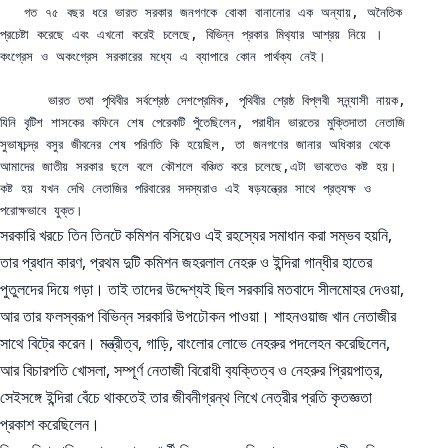
   গত ৭৫ বছর ধরে ভারত সরকার জনগণকে বোকা বানানোর এক অন্যায়, অনৈতিক 
প্রচেষ্টা করেছে এবং এখনো করেই চলেছে, বিভিন্ন প্রকার মিথ‍্যার আশ্রয় নিয়ে । 
কংগ্রেস ও অকংগ্রেস সরকারের মধ্যে এ ব্যাপারে কোন পার্থক্য নেই। 

      ভারত তথা পৃথিবীর সর্বশ্রেষ্ঠ দেশপ্রেমিক, পৃথিবীর শ্রেষ্ঠ বিপ্লবী সন্ন্যাসী নায়ক, 
যিনি বৃটিশ শাসকের কফিনে শেষ পেরেকটি পুঁতেছিলেন, পরাধীন ভারতের মুক্তিদাতা নেতাজি 
সুভাষচন্দ্র বসুর জীবনের শেষ পরিণতি কি হয়েছিল, তা জনগণের জানার অধিকার থেকে 
আমাদের জাতীয় সরকার ছলে বলে কৌশলে বঞ্চিত করে চলেছে,এটা ভাবতেও কষ্ট হয়।  
কষ্ট হয় যখন দেখি নেতাজির পরিবারের সদস্যরাও এই ষড়যন্ত্রের সাথে প্রত‍্যক্ষ ও 
পরোক্ষভাবে যুক্ত। 
সরকারি খরচে তিন তিনটে কমিশন বসিয়েও এই রহস্যের সমাধান করা সম্ভব হয়নি,
তার প্রধান কারণ, প্রথম দুটি কমিশন জহরলাল নেহরু ও ইন্দিরা গান্ধীর হাতের
পুতুলদের দিয়ে গড়া। তাই তাদের উদ্দেশ্যই ছিল সরকারি মতবাদে সীলমোহর দেওয়া,
আর তার ফলস্বরূপ বিভিন্ন সরকারি উপঢৌকন পাওয়া। শাহনওয়াজ খান নেতাজীর
সাথে বিট্রে করেন। মন্ত্রীত্ব, গাড়ি, বাংলোর লোভে নেহরুর পদলেহন করেছিলেন,
আর বিচারপতি খোসলা, সম্পূর্ণ নেতাজী বিরোধী ব‍্যক্তিত্ব ও নেহরুর প্রিয়পাত্র,
সেইসঙ্গে ইন্দিরা বেঁচে থাকতেই তার জীবনীগ্রন্থ লিখে নেত্রীর প্রতি কৃতজ্ঞতা
প্রকাশ করেছিলেন।