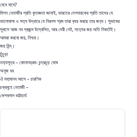
বেধে যাবে?
মিশন নেতাজীর প্রতি কৃতজ্ঞতা জানাই, ভারতের দেশনায়কের প্রতি তাদের যে
ভালোবাসা ও সত‍্য উদ্ধারে যে নিরলস শ্রম তারা ব‍্যয় করছে তার জন‍্য। সুভাষের
সুবাসে আজ নব প্রজন্ম উদ্বেলিত, আর দেরী নেই, সত‍্যের জয় অতি নিকটেই।
আমরা করবো জয়, নিশ্চয়।
জয় হিন্দ্।
চুঁচুড়া
তথ‍্যসূত্র – কোনানড্রম- চন্দ্রচূড় ঘোষ
অনূজ ধর
ঐ মহামানব আসে – চারণিক
চক্রবূহে নেতাজী –
কেশবলাল ভট্টাচার্য