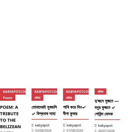
তোম
k
KABYAPOT.COM
KABYAPOT.COM
KABYAPOT.COM
কবিতা
Poem
কবিতা
কবিতা
দু’জনে সুজনে —
POEM: A
তোমাদেরই মুখগুলি
পাখি করে দিও✓
মধুর কুজনে ✓
TRIBUTE
✓ বিশ্বনাথ সাহা
দীপা কুমার
গোবিন্দ মোদক
TO THE
কব
kabyapot
kabyapot
kabyapot
BELIZEAN
03/08/2026
01/08/2026
26/07/2026
আঁচল