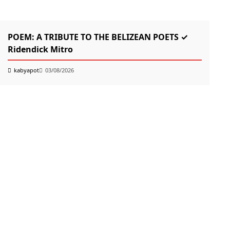
KABYAPOT.COM
Poem
POEM: A TRIBUTE TO THE BELIZEAN POETS ✓
Ridendick Mitro
kabyapot
03/08/2026
K