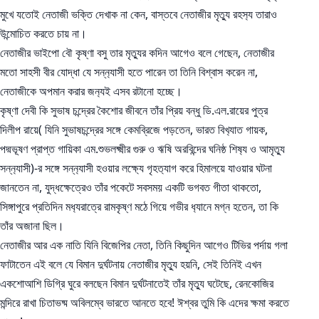
মুখে যতোই নেতাজী ভক্তি দেখাক না কেন, বাস্তবে নেতাজীর মৃত‍্যু রহস‍্য তারাও
উন্মোচিত করতে চায় না।
নেতাজীর ভাইপো বৌ কৃষ্ণা বসু তার মৃত‍্যুর কদিন আগেও বলে গেছেন, নেতাজীর
মতো সাহসী বীর যোদ্ধা যে সন্ন‍্যাসী হতে পারেন তা তিনি বিশ্বাস করেন না,
নেতাজীকে অপমান করার জন‍্যই এসব রটানো হচ্ছে।
কৃষ্ণা দেবী কি সুভাষ চন্দ্রের কৈশোর জীবনে তাঁর প্রিয় বন্ধু ডি.এল.রায়ের পুত্র
দিলীপ রায়ে( যিনি সুভাষচন্দ্রের সঙ্গে কেমব্রিজে পড়তেন, ভারত বিখ‍্যাত গায়ক,
পদ্মভূষণ প্রাপ্ত গায়িকা এম.শুভলক্ষ্মীর গুরু ও ঋষি অরবিন্দের ঘনিষ্ঠ শিষ‍্য ও আমৃত‍্যু
সন্ন‍্যাসী)-র সঙ্গে সন্ন‍্যাসী হওয়ার লক্ষ‍্যে গৃহত‍্যাগ করে হিমালয়ে যাওয়ার ঘটনা
জানতেন না, যুদ্ধক্ষেত্রেও তাঁর পকেটে সবসময় একটি ভগবত গীতা থাকতো,
সিঙ্গাপুরে প্রতিদিন মধ‍্যরাত্রে রামকৃষ্ণ মঠে গিয়ে গভীর ধ‍্যানে মগ্ন হতেন, তা কি
তাঁর অজানা ছিল।
নেতাজীর আর এক নাতি যিনি বিজেপির নেতা, তিনি কিছুদিন আগেও টিভির পর্দায় গলা
ফাটাতেন এই বলে যে বিমান দুর্ঘটনায় নেতাজীর মৃত‍্যু হয়নি, সেই তিনিই এখন
একশোআশি ডিগ্রি ঘুরে বলছেন বিমান দুর্ঘটনাতেই তাঁর মৃত‍্যু ঘটেছে, রেনকোজির
মন্দিরে রাখা চিতাভষ্ম অবিলম্বে ভারতে আনতে হবে! ঈশ্বর তুমি কি এদের ক্ষমা করতে