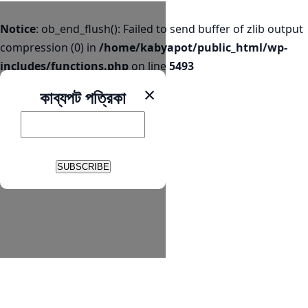
Notice
: ob_end_flush(): Failed to send buffer of zlib output
compression (0) in
/home/kabyapot/public_html/wp-
includes/functions.php
on line
5493
×
কাব্যপট পত্রিকা
SUBSCRIBE