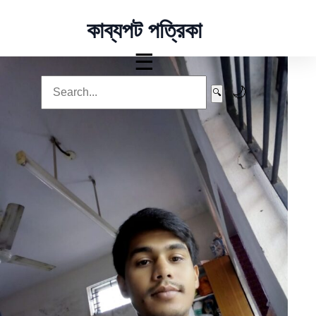
কাব্যপট পত্রিকা
☰
🌙
🔍