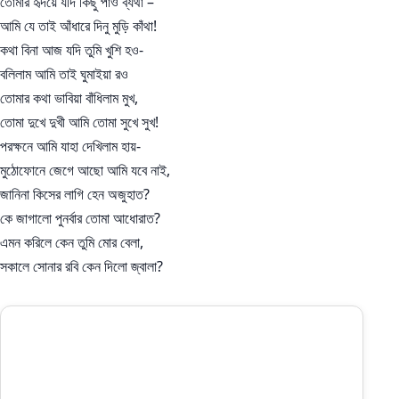
তোমার হৃদয়ে যদি কিছু পাও ব্যথা –
আমি যে তাই আঁধারে দিনু মুড়ি কাঁথা!
কথা বিনা আজ যদি তুমি খুশি হও-
বলিলাম আমি তাই ঘুমাইয়া রও
তোমার কথা ভাবিয়া বাঁধিলাম মুখ,
তোমা দুখে দুখী আমি তোমা সুখে সুখ!
পরক্ষনে আমি যাহা দেখিলাম হায়-
মুঠোফোনে জেগে আছো আমি যবে নাই,
জানিনা কিসের লাগি হেন অজুহাত?
কে জাগালো পুনর্বার তোমা আধোরাত?
এমন করিলে কেন তুমি মোর বেলা,
সকালে সোনার রবি কেন দিলো জ্বালা?