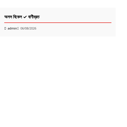
কবিতা
K
অলস বিকেল ✓ বাণীব্রত
PO
Ri
admin
06/08/2026
k