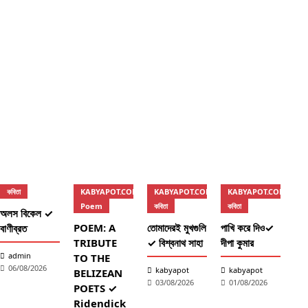
কবিতা
KABYAPOT.COM
KABYAPOT.COM
KABYAPOT.COM
কব
Poem
কবিতা
কবিতা
অলস বিকেল ✓
দু’
POEM: A
তোমাদেরই মুখগুলি
পাখি করে দিও✓
বাণীব্রত
মধু
TRIBUTE
✓ বিশ্বনাথ সাহা
দীপা কুমার
গোব
admin
TO THE
06/08/2026
kabyapot
kabyapot
k
BELIZEAN
03/08/2026
01/08/2026
2
POETS ✓
Ridendick