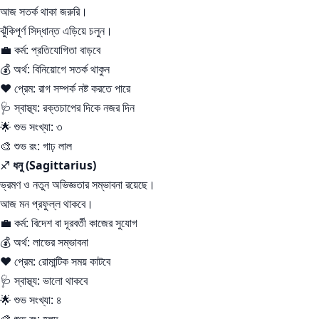
আজ সতর্ক থাকা জরুরি।
ঝুঁকিপূর্ণ সিদ্ধান্ত এড়িয়ে চলুন।
💼 কর্ম: প্রতিযোগিতা বাড়বে
💰 অর্থ: বিনিয়োগে সতর্ক থাকুন
❤️ প্রেম: রাগ সম্পর্ক নষ্ট করতে পারে
🩺 স্বাস্থ্য: রক্তচাপের দিকে নজর দিন
🌟 শুভ সংখ্যা: ৩
🎨 শুভ রং: গাঢ় লাল
♐
ধনু (Sagittarius)
ভ্রমণ ও নতুন অভিজ্ঞতার সম্ভাবনা রয়েছে।
আজ মন প্রফুল্ল থাকবে।
💼 কর্ম: বিদেশ বা দূরবর্তী কাজের সুযোগ
💰 অর্থ: লাভের সম্ভাবনা
❤️ প্রেম: রোমান্টিক সময় কাটবে
🩺 স্বাস্থ্য: ভালো থাকবে
🌟 শুভ সংখ্যা: ৪
🎨 শুভ রং: হলুদ