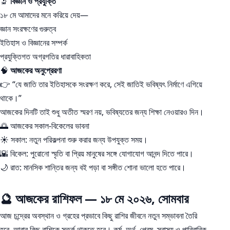
🔬
বিজ্ঞান ও প্রযুক্তি
১৮ মে আমাদের মনে করিয়ে দেয়—
জ্ঞান সংরক্ষণের গুরুত্ব
ইতিহাস ও বিজ্ঞানের সম্পর্ক
প্রযুক্তিগত অগ্রগতির ধারাবাহিকতা
🧠
আজকের অনুপ্রেরণা
👉 “যে জাতি তার ইতিহাসকে সংরক্ষণ করে, সেই জাতিই ভবিষ্যৎ নির্মাণে এগিয়ে
থাকে।”
আজকের দিনটি তাই শুধু অতীত স্মরণ নয়, ভবিষ্যতের জন্য শিক্ষা নেওয়ারও দিন।
🌅 আজকের সকাল-বিকেলের ভাবনা
☀️ সকাল: নতুন পরিকল্পনা শুরু করার জন্য উপযুক্ত সময়।
🌇 বিকেল: পুরোনো স্মৃতি বা প্রিয় মানুষের সঙ্গে যোগাযোগ আনন্দ দিতে পারে।
🌙 রাত: মানসিক শান্তির জন্য বই পড়া বা সঙ্গীত শোনা ভালো হতে পারে।
🔮 আজকের রাশিফল — ১৮ মে ২০২৬, সোমবার
আজ চন্দ্রের অবস্থান ও গ্রহের প্রভাবে কিছু রাশির জীবনে নতুন সম্ভাবনা তৈরি
হবে, আবার কিছু রাশিকে সতর্ক থাকতে হবে। কর্ম, অর্থ, প্রেম, স্বাস্থ্য ও পারিবারিক