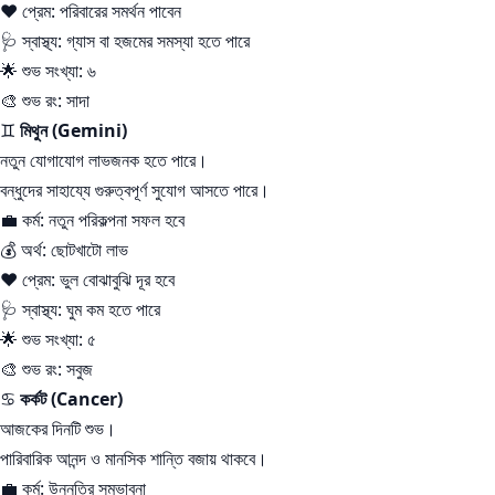
❤️ প্রেম: পরিবারের সমর্থন পাবেন
🩺 স্বাস্থ্য: গ্যাস বা হজমের সমস্যা হতে পারে
🌟 শুভ সংখ্যা: ৬
🎨 শুভ রং: সাদা
♊
মিথুন (Gemini)
নতুন যোগাযোগ লাভজনক হতে পারে।
বন্ধুদের সাহায্যে গুরুত্বপূর্ণ সুযোগ আসতে পারে।
💼 কর্ম: নতুন পরিকল্পনা সফল হবে
💰 অর্থ: ছোটখাটো লাভ
❤️ প্রেম: ভুল বোঝাবুঝি দূর হবে
🩺 স্বাস্থ্য: ঘুম কম হতে পারে
🌟 শুভ সংখ্যা: ৫
🎨 শুভ রং: সবুজ
♋
কর্কট (Cancer)
আজকের দিনটি শুভ।
পারিবারিক আনন্দ ও মানসিক শান্তি বজায় থাকবে।
💼 কর্ম: উন্নতির সম্ভাবনা