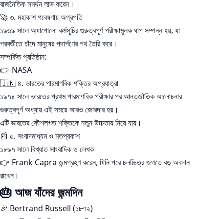
রাজনৈতিক সমর্থন লাভ করেন।
🚀 ৩. মহাকাশ গবেষণায় অগ্রগতি
১৯৬৯ সালে অ্যাপোলো কর্মসূচির গুরুত্বপূর্ণ পরীক্ষামূলক ধাপ সম্পন্ন হয়, যা
পরবর্তীতে চাঁদে মানুষের পদার্পণের পথ তৈরি করে।
সম্পর্কিত প্রতিষ্ঠান:
👉 NASA
🇮🇳 ৪. ভারতের পারমাণবিক শক্তির অগ্রযাত্রা
১৯৭৪ সালে ভারতের প্রথম পারমাণবিক পরীক্ষার পর আন্তর্জাতিক আলোচনার
গুরুত্বপূর্ণ অধ্যায় এই সময়ে আরও জোরদার হয়।
এটি ভারতের কৌশলগত শক্তিকে নতুন উচ্চতায় নিয়ে যায়।
📰 ৫. সংবাদমাধ্যম ও মতপ্রকাশ
১৮৯৭ সালে বিখ্যাত সাংবাদিক ও লেখক
👉 Frank Capra জন্মগ্রহণ করেন, যিনি পরে চলচ্চিত্র জগতে বড় অবদান
রাখেন।
🎂 আজ যাঁদের জন্মদিন
🎉 Bertrand Russell (১৮৭২)