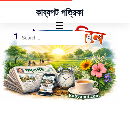
কাব্যপট পত্রিকা
☰
🌙
🔍