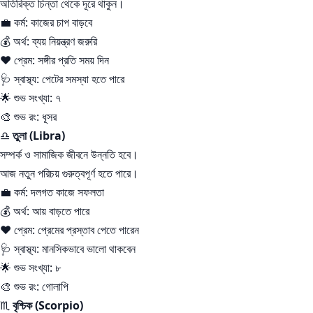
অতিরিক্ত চিন্তা থেকে দূরে থাকুন।
💼 কর্ম: কাজের চাপ বাড়বে
💰 অর্থ: ব্যয় নিয়ন্ত্রণ জরুরি
❤️ প্রেম: সঙ্গীর প্রতি সময় দিন
🩺 স্বাস্থ্য: পেটের সমস্যা হতে পারে
🌟 শুভ সংখ্যা: ৭
🎨 শুভ রং: ধূসর
♎
তুলা (Libra)
সম্পর্ক ও সামাজিক জীবনে উন্নতি হবে।
আজ নতুন পরিচয় গুরুত্বপূর্ণ হতে পারে।
💼 কর্ম: দলগত কাজে সফলতা
💰 অর্থ: আয় বাড়তে পারে
❤️ প্রেম: প্রেমের প্রস্তাব পেতে পারেন
🩺 স্বাস্থ্য: মানসিকভাবে ভালো থাকবেন
🌟 শুভ সংখ্যা: ৮
🎨 শুভ রং: গোলাপি
♏
বৃশ্চিক (Scorpio)