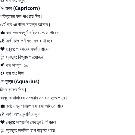
♑
মকর (Capricorn)
পরিশ্রমের ফল পাওয়ার দিন।
ধৈর্য ধরে এগোলে সাফল্য আসবে।
💼 কর্ম: গুরুত্বপূর্ণ দায়িত্ব পেতে পারেন
💰 অর্থ: স্থিতিশীলতা বজায় থাকবে
❤️ প্রেম: পরিবারের সমর্থন পাবেন
🩺 স্বাস্থ্য: বিশ্রাম প্রয়োজন
🌟 শুভ সংখ্যা: ১০
🎨 শুভ রং: নীল
♒
কুম্ভ (Aquarius)
মিশ্র ফলের দিন।
বন্ধুদের সাহায্যে সমস্যার সমাধান হতে পারে।
💼 কর্ম: নতুন পরিকল্পনায় বাধা আসতে পারে
💰 অর্থ: অপ্রত্যাশিত ব্যয়
❤️ প্রেম: সম্পর্কের ক্ষেত্রে ধৈর্য ধরুন
🩺 স্বাস্থ্য: মানসিক চাপ বাড়তে পারে