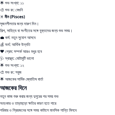
🌟 শুভ সংখ্যা: ১১
🎨 শুভ রং: বেগুনি
♓
মীন (Pisces)
সৃজনশীলতার জন্য দারুণ দিন।
শিল্প, সাহিত্য বা সংগীতের সঙ্গে যুক্তদের জন্য শুভ সময়।
💼 কর্ম: নতুন সুযোগ আসবে
💰 অর্থ: আর্থিক উন্নতি
❤️ প্রেম: সম্পর্ক আরও মধুর হবে
🩺 স্বাস্থ্য: মোটামুটি ভালো
🌟 শুভ সংখ্যা: ১২
🎨 শুভ রং: সবুজ
🌟 আজকের সার্বিক জ্যোতিষ বার্তা
আজকের দিনে
নতুন কাজ শুরু করার জন্য দুপুরের পর সময় শুভ
অহংকার ও তাড়াহুড়ো ক্ষতির কারণ হতে পারে
পরিবার ও প্রিয়জনের সঙ্গে সময় কাটালে মানসিক শান্তি মিলবে