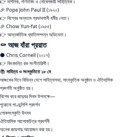
👉 দার্শনিক, গণিতবিদ ও নোবেলজয়ী সাহিত্যিক।
🎉 Pope John Paul II (১৯২০)
👉 বিশ্বের অন্যতম প্রভাবশালী ধর্মীয় নেতা।
🎉 Chow Yun-fat (১৯৫৫)
👉 আন্তর্জাতিক খ্যাতিসম্পন্ন অভিনেতা।
⚰️ আজ যাঁরা প্রয়াত
⚫ Chris Cornell (২০১৭)
👉 কিংবদন্তি রক সংগীতশিল্পী।
📚
সাহিত্য ও সংস্কৃতিতে ১৮ মে
আজকের দিনে বিভিন্ন দেশে সাহিত্যসভা, সাংস্কৃতিক অনুষ্ঠান ও ঐতিহাসিক
প্রদর্শনী অনুষ্ঠিত হয়।
বিশেষ করে জাদুঘর দিবস উপলক্ষে—
পুরোনো পাণ্ডুলিপি প্রদর্শন
লোকসংস্কৃতি উৎসব
ঐতিহাসিক আলোকচিত্র প্রদর্শনী
অনেক জায়গায় আয়োজন করা হয়।