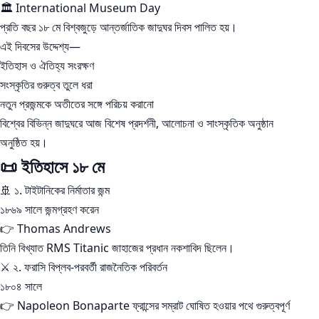
🏛️ International Museum Day
প্রতি বছর ১৮ মে বিশ্বজুড়ে আন্তর্জাতিক জাদুঘর দিবস পালিত হয়।
এই দিবসের উদ্দেশ্য—
ইতিহাস ও ঐতিহ্য সংরক্ষণ
সংস্কৃতির গুরুত্ব তুলে ধরা
নতুন প্রজন্মকে অতীতের সঙ্গে পরিচয় করানো
বিশ্বের বিভিন্ন জাদুঘরে আজ বিশেষ প্রদর্শনী, আলোচনা ও সাংস্কৃতিক অনুষ্ঠান
অনুষ্ঠিত হয়।
📜 ইতিহাসে ১৮ মে
🚢 ১. টাইটানিকের নির্মাতার জন্ম
১৮৬৯ সালে জন্মগ্রহণ করেন
👉 Thomas Andrews
তিনি বিখ্যাত RMS Titanic জাহাজের প্রধান নকশাবিদ ছিলেন।
⚔️ ২. ফরাসি বিপ্লব-পরবর্তী রাজনৈতিক পরিবর্তন
১৮০৪ সালে
👉 Napoleon Bonaparte ফ্রান্সের সম্রাট ঘোষিত হওয়ার পথে গুরুত্বপূর্ণ