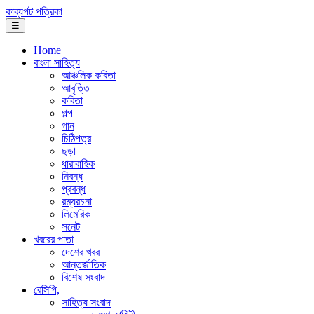
কাব্যপট পত্রিকা
☰
Home
বাংলা সাহিত্য
আঞ্চলিক কবিতা
আবৃত্তি
কবিতা
গল্প
গান
চিঠিপত্র
ছড়া
ধারাবাহিক
নিবন্ধ
প্রবন্ধ
রম্যরচনা
লিমেরিক
সনেট
খবরের পাতা
দেশের খবর
আন্তর্জাতিক
বিশেষ সংবাদ
রেসিপি,
সাহিত্য সংবাদ