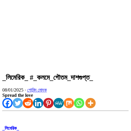
_লিমেরিক_ #_কলমে_গৌতম_দাশগুপ্ত_
08/01/2025 ·
গোবিন্দ মোদক
Spread the love
_লিমেরিক_