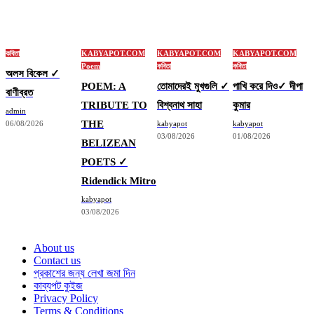
কবিতা
KABYAPOT.COM
KABYAPOT.COM
KABYAPOT.COM
Poem
কবিতা
কবিতা
অলস বিকেল ✓
POEM: A
তোমাদেরই মুখগুলি ✓
পাখি করে দিও✓ দীপা
বাণীব্রত
TRIBUTE TO
বিশ্বনাথ সাহা
কুমার
admin
THE
06/08/2026
kabyapot
kabyapot
03/08/2026
01/08/2026
BELIZEAN
POETS ✓
Ridendick Mitro
kabyapot
03/08/2026
About us
Contact us
প্রকাশের জন্য লেখা জমা দিন
কাব্যপট কুইজ
Privacy Policy
Terms & Conditions