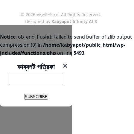
© 2026 কাব্যপট পত্রিকা. All Rights Reserved.
Designed by
Kabyapot Infinity AI X
Notice
: ob_end_flush(): Failed to send buffer of zlib output
compression (0) in
/home/kabyapot/public_html/wp-
includes/functions.php
on line
5493
×
কাব্যপট পত্রিকা
SUBSCRIBE