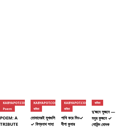
KABYAPOT.COM
KABYAPOT.COM
KABYAPOT.COM
কবিতা
Poem
কবিতা
কবিতা
দু’জনে সুজনে —
POEM: A
তোমাদেরই মুখগুলি
পাখি করে দিও✓
মধুর কুজনে ✓
TRIBUTE
✓ বিশ্বনাথ সাহা
দীপা কুমার
গোবিন্দ মোদক