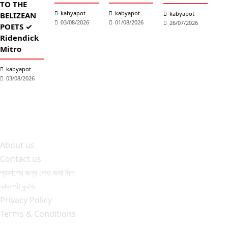
TO THE
কব
kabyapot
kabyapot
kabyapot
BELIZEAN
03/08/2026
01/08/2026
26/07/2026
আঁচল
POETS ✓
✓ শ
Ridendick
তাল
Mitro
শ্
kabyapot
2
03/08/2026
About us
Contact us
প্রকাশের জন্য লেখা জমা দিন
কাব্যপট কুইজ
Privacy Policy
Terms & Conditions