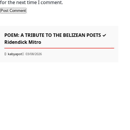
for the next time I comment.
KABYAPOT.COM
Poem
K
POEM: A TRIBUTE TO THE BELIZEAN POETS ✓
তোম
Ridendick Mitro
k
kabyapot
03/08/2026