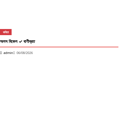
কবিতা
K
অলস বিকেল ✓ বাণীব্রত
PO
Mi
admin
06/08/2026
k