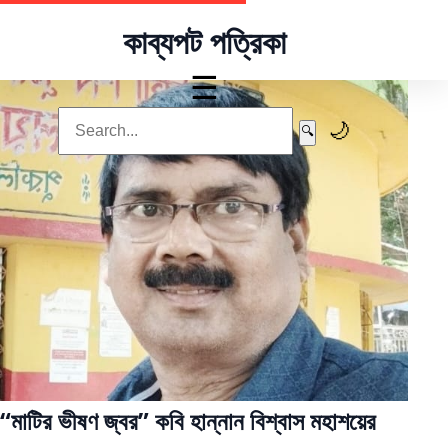
কাব্যপট পত্রিকা
☰
🌙
🔍
“মাটির ভীষণ জ্বর” কবি হান্নান বিশ্বাস মহাশয়ের