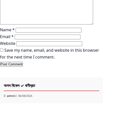
Name
*
Email
*
Website
Save my name, email, and website in this browser
for the next time I comment.
কবিতা
K
অলস বিকেল ✓ বাণীব্রত
PO
Ri
admin
06/08/2026
k