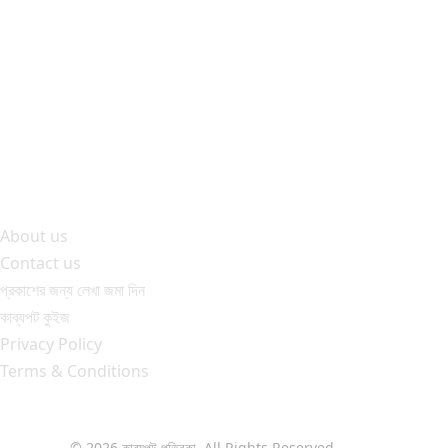
কব
আঁচল
শ্
About us
Contact us
প্রকাশের জন্য লেখা জমা দিন
কাব্যপট কুইজ
Privacy Policy
Terms & Conditions
© 2026 কাব্যপট পত্রিকা. All Rights Reserved.