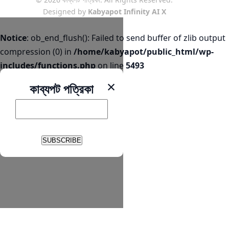
Designed by
Kabyapot Infinity AI X
Notice
: ob_end_flush(): Failed to send buffer of zlib output
compression (0) in
/home/kabyapot/public_html/wp-
includes/functions.php
on line
5493
×
কাব্যপট পত্রিকা
SUBSCRIBE