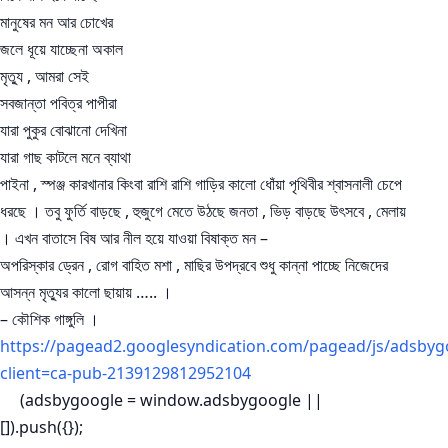
মানুষের মন আর চোখের
জলে ধূয়ে যাচ্ছেনা অকাল
মৃত্যু , আমরা সেই
সবজান্তা পবিত্র পাপীরা
যারা পুকুর বোঝানো দেখিনা
যারা গাছ কাটলে মনে ব্যাথা
পাইনা , স্পঞ্জ কারখানার কিংবা রাশি রাশি গাড়ির কালো ধোঁয়া পৃথিবীর শ্বাসনালী চেপে
ধরছে । তবু ফুর্তি বাড়ছে , হুজুগে মেতে উঠছে জনতা , ভিড় বাড়ছে উৎসবে , মেলায়
। এখন বাতাসে বিষ আর নীল হয়ে যাওয়া বিষাক্ত মন –
অপরিস্কার ড্রেন , রোগ বাহিত মশা , মাছির উপদ্রবে শুধু কান্না পাচ্ছে নিজেদের
আসন্ন মৃত্যুর কালো ছায়ায় ….. ।
– কৌশিক গাঙ্গুলি ।
https://pagead2.googlesyndication.com/pagead/js/adsbygo
client=ca-pub-2139129812952104
(adsbygoogle = window.adsbygoogle ||
[]).push({});