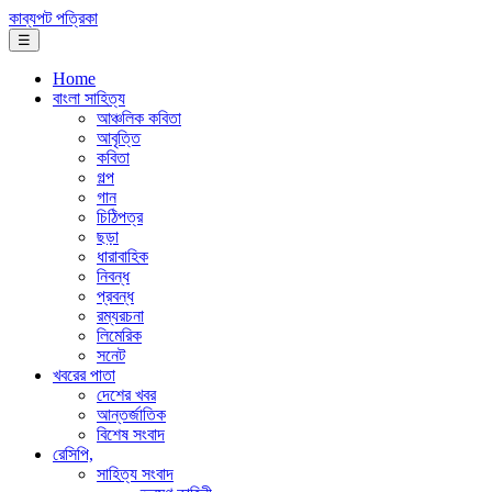
কাব্যপট পত্রিকা
☰
Home
বাংলা সাহিত্য
আঞ্চলিক কবিতা
আবৃত্তি
কবিতা
গল্প
গান
চিঠিপত্র
ছড়া
ধারাবাহিক
নিবন্ধ
প্রবন্ধ
রম্যরচনা
লিমেরিক
সনেট
খবরের পাতা
দেশের খবর
আন্তর্জাতিক
বিশেষ সংবাদ
রেসিপি,
সাহিত্য সংবাদ