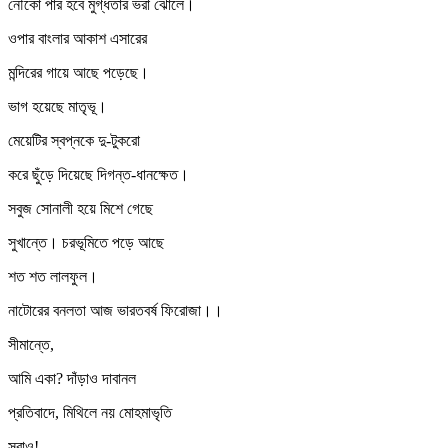
নৌকো পার হবে মুগ্ধতার ভরা ঝোলে।
ওপার বাংলার আকাশ এসারের
মন্দিরের গায়ে আছে পড়েছে।
ভাগ হয়েছে মাতৃভূ।
মেয়েটির স্বপ্নকে দু-টুকরো
করে ছুঁড়ে দিয়েছে দিগন্ত-ধানক্ষেত।
সবুজ সোনালী হয়ে মিশে গেছে
সুখান্তে। চরভূমিতে পড়ে আছে
শত শত লালফুল।
নাটোরের বনলতা আজ ভারতবর্ষ ফিরোজা।।
সীমান্তে,
আমি একা? দাঁড়াও দাবানল
প্রতিবাদে, মিথিলে নয় মোহমাভৃতি
সরাও!