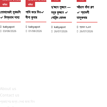
কবিতা
কবিতা
ছড
দু’জনে সুজনে —
আঁচলে বাঁধা গল্প
তোমাদেরই মুখগুলি
পাখি করে দিও✓
ছড়
মধুর কুজনে ✓
✓ শ্যামলী
✓ বিশ্বনাথ সাহা
দীপা কুমার
✓ ব
গোবিন্দ মোদক
তালুকদার
kabyapot
kabyapot
k
kabyapot
শ্যামল মণ্ডল
03/08/2026
01/08/2026
2
26/07/2026
26/07/2026
About us
Contact us
প্রকাশের জন্য লেখা জমা দিন