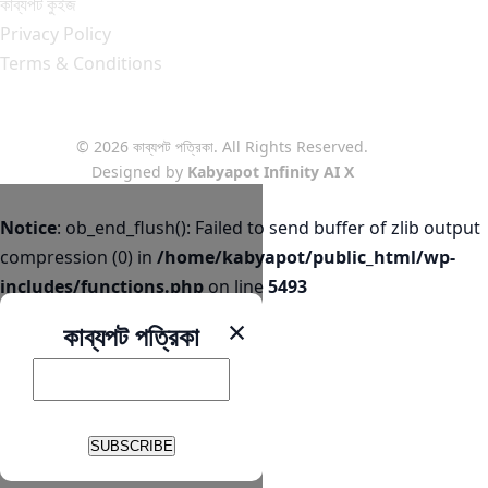
কাব্যপট কুইজ
Privacy Policy
Terms & Conditions
© 2026 কাব্যপট পত্রিকা. All Rights Reserved.
Designed by
Kabyapot Infinity AI X
Notice
: ob_end_flush(): Failed to send buffer of zlib output
compression (0) in
/home/kabyapot/public_html/wp-
includes/functions.php
on line
5493
×
কাব্যপট পত্রিকা
SUBSCRIBE