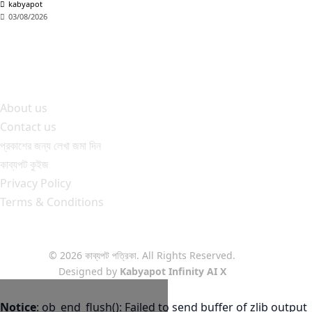
শ্
kabyapot
2
03/08/2026
About us
Contact us
প্রকাশের জন্য লেখা জমা দিন
কাব্যপট কুইজ
Privacy Policy
Terms & Conditions
© 2026 কাব্যপট পত্রিকা. All Rights Reserved.
Designed by
Kabyapot Infinity AI X
Notice
: ob_end_flush(): Failed to send buffer of zlib output