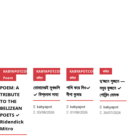
KABYAPOT.COM
KABYAPOT.COM
KABYAPOT.COM
কবিতা
Poem
কবিতা
কবিতা
দু’জনে সুজনে —
POEM: A
তোমাদেরই মুখগুলি
পাখি করে দিও✓
মধুর কুজনে ✓
TRIBUTE
✓ বিশ্বনাথ সাহা
দীপা কুমার
গোবিন্দ মোদক
TO THE
কব
kabyapot
kabyapot
kabyapot
BELIZEAN
03/08/2026
01/08/2026
26/07/2026
আঁচল
POETS ✓
✓ শ
Ridendick
তাল
Mitro