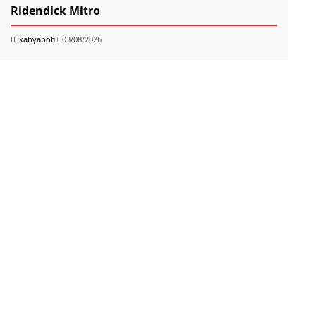
Ridendick Mitro
k
kabyapot
03/08/2026