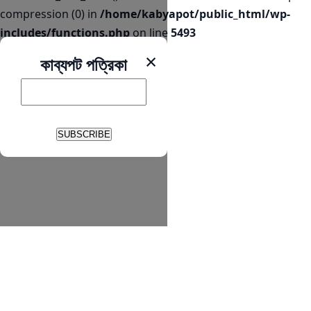
compression (0) in
/home/kabyapot/public_html/wp-
includes/functions.php
on line
5493
×
কাব্যপট পত্রিকা
SUBSCRIBE