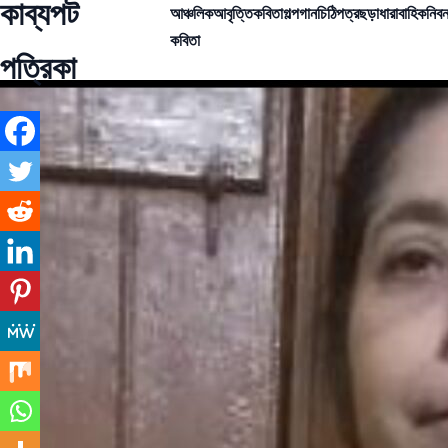
কাব্যপট
আঞ্চলিক
আবৃত্তি
কবিতা
গল্প
গান
চিঠিপত্র
ছড়া
ধারাবাহিক
নিবন
কবিতা
পত্রিকা