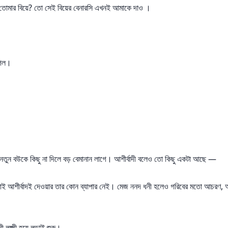
তোমার বিয়ে? তো সেই বিয়ের বেনারসি এখনই আমাকে দাও ।
গেল।
দি নতুন বউকে কিছু না দিলে বড় বেমানান লাগে। আশীর্বাদী বলেও তো কিছু একটা আছে —
়। তাই আশীর্বাদই দেওয়ার তার কোন ব্যাপার নেই। মেজ ননদ ধনী হলেও গরিবের মতো আচরণ, অন
লক্ষ্মী হয়ে লড়াই শুরু।