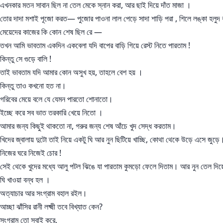
এখনকার মতন সাবান ছিল না তেল মেকে স্নান করা, আর ছাই দিয়ে দাঁত মাজা ।
তোর দাদা মশাই পূজো করত— পুজোর পাওনা লাল পেড়ে সাদা শাড়ি পরা , শিলে লঙ্কা হলুদ বাটা 
মেয়েদের কাজের কি কোন শেষ ছিল রে —
তখন আমি ভাবতাম একদিন একবেলা যদি বাপের বাড়ি গিয়ে রেস্ট নিতে পারতাম !
কিন্তু সে গুড়ে বালি !
তাই ভাবতাম যদি আমার কোন অসুখ হয়, তাহলে বেশ হয় ।
কিন্তু তাও কখনো হত না।
গরিবের মেয়ে বলে যে যেমন পারতো শোনাতো।
ইচ্ছে করে সব ভাত তরকারি খেয়ে নিতো ।
আমার জন্য কিছুই থাকতো না, গরুর জন্য শেষ আঁচে খুদ সেদ্ধ করতাম।
খিদের জ্বালায় দুটো তাই নিয়ে একটু ঘি আর নুন ছিটিয়ে খাচ্ছি, কোথা থেকে উড়ে এসে জুড
নিজের ঘরে নিজেই চোর !
সেই থেকে খুদের মধ্যে আলু পটল ঝিঙে যা পারতাম কুমড়ো ফেলে দিতাম। আর নুন তেল দিয়ে
ঘি খাওয়া বন্ধ হল ।
অত্যাচার আর সংগ্রাম বহাল রইল।
আচ্ছা ঝাঁসির রানী লক্ষ্মী তবে বিখ্যাত কেন?
সংগ্রাম তো সবাই করে,