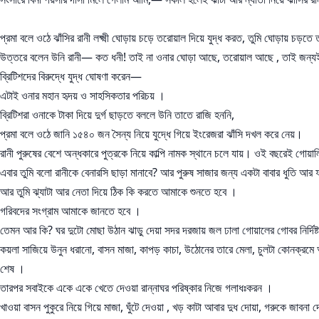
প্রমা বলে ওঠে ঝাঁসির রানী লক্ষ্মী ঘোড়ায় চড়ে তরোয়াল দিয়ে যুদ্ধ করত, তুমি ঘোড়ায় চড়ত
উত্তরে বলেন উনি রানী— কত ধনী! তাই না ওনার ঘোড়া আছে, তরোয়াল আছে , তাই জন্যই 
ব্রিটিশদের বিরুদ্ধে যুদ্ধ ঘোষণা করেন—
এটাই ওনার মহান হৃদয় ও সাহসিকতার পরিচয় ।
ব্রিটিশরা ওনাকে টাকা দিয়ে দুর্গ ছাড়তে বললে উনি তাতে রাজি হননি,
প্রমা বলে ওঠে জানি ১৫৪০ জন সৈন্য নিয়ে যুদ্ধে গিয়ে ইংরেজরা ঝাঁসি দখল করে নেয়।
রানী পুরুষের বেশে অন্ধকারে পুত্রকে নিয়ে কাল্পি নামক স্থানে চলে যায়। ওই বছরেই গোয়ালি
এবার তুমি বলো রানীকে বেনারসি ছাড়া মানাবে? আর পুরুষ সাজার জন্য একটা বাবার ধুতি আ
আর তুমি ঝ্যাটা আর নেতা দিয়ে ঠিক কি করতে আমাকে শুনতে হবে ।
গরিবদের সংগ্রাম আমাকে জানতে হবে ।
তেমন আর কি? ঘর দুটো মোছা উঠান ঝাড়ু দেয়া সদর দরজায় জল ঢালা গোয়ালের গোবর নির্দিষ্ট জ
কয়লা সাজিয়ে উনুন ধরানো, বাসন মাজা, কাপড় কাচা, উঠোনের তারে মেলা, চুলটা কোনক্রমে আ
শেষ ।
তারপর সবাইকে একে একে খেতে দেওয়া রান্নাঘর পরিষ্কার নিজে গলাধঃকরন ।
খাওয়া বাসন পুকুরে নিয়ে গিয়ে মাজা, ঘুঁটে দেওয়া , খড় কাটা আবার দুধ দোয়া, গরুকে জাব