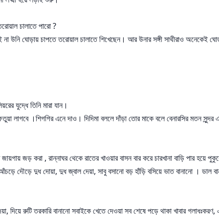
ে তরোয়াল চালাতে পারো ?
না উনি ঘোড়ায় চাপতে তরোয়াল চালাতে শিখেছেন। আর উনার সঙ্গী সাথীরাও অনেকেই ঘোড়
য়রের যুদ্ধে তিনি মারা যান।
র ফতুয়া লাগবে ।শিগগির এনে দাও। দিদিমা বললে দাঁড়া তোর মাকে বলে বেনারসির মতন সুন্
ায়গায় জড় করা , রান্নাঘর থেকে রাতের খাওয়ার বাসন বার করে চারখানা বাড়ি পার হয়ে পুকু
ঁচড়ে দৌড়ে দুধ দোয়া, দুধ জ্বাল দেয়া, সাবু বসানো বড় হাঁড়ি বসিয়ে ভাত বানানো । ড
না দেয়া, দিয়ে রুটি তরকারি বানানো সবাইকে খেতে দেওয়া সব শেষে পড়ে থাকা খাবার গলাধঃকরণ