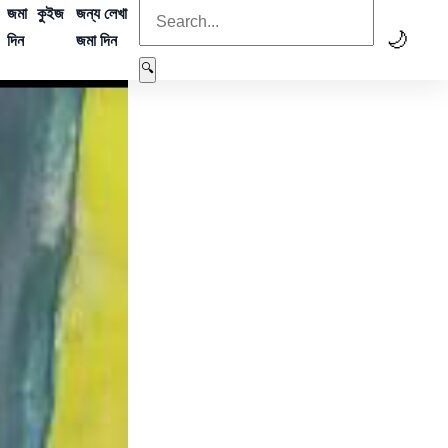
জমা
কুইজ
জন্য লেখা
🌙
দিন
জমা দিন
🔍