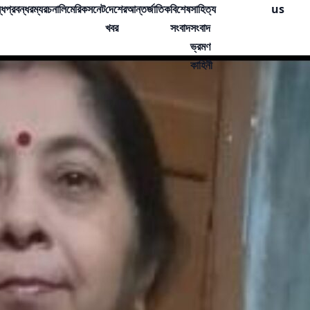
্ধ
প্রবন্ধ
রম্যরচনা
লিমেরিক
সনেট
দেশের
আন্তর্জাতিক
বিশেষ
সাহিত্য
us
খবর
সংবাদ
সংবাদ
ভ্রমণ
কাহিনী