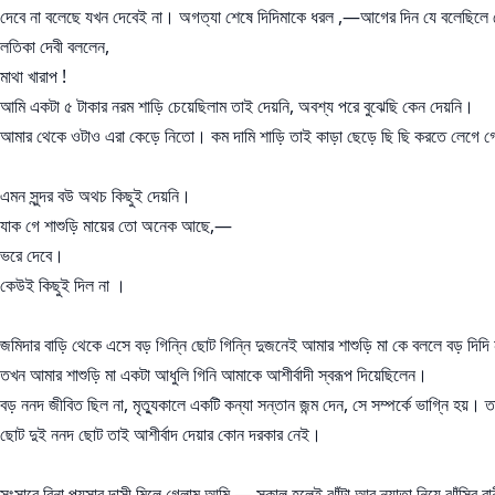
দেবে না বলেছে যখন দেবেই না। অগত্যা শেষে দিদিমাকে ধরল ,—আগের দিন যে বলেছিলে 
লতিকা দেবী বললেন,
মাথা খারাপ !
আমি একটা ৫ টাকার নরম শাড়ি চেয়েছিলাম তাই দেয়নি, অবশ্য পরে বুঝেছি কেন দেয়নি।
আমার থেকে ওটাও এরা কেড়ে নিতো। কম দামি শাড়ি তাই কাড়া ছেড়ে ছি ছি করতে লেগে 
এমন সুন্দর বউ অথচ কিছুই দেয়নি।
যাক গে শাশুড়ি মায়ের তো অনেক আছে,—
ভরে দেবে।
কেউই কিছুই দিল না ।
জমিদার বাড়ি থেকে এসে বড় গিন্নি ছোট গিন্নি দুজনেই আমার শাশুড়ি মা কে বললে বড় দি
তখন আমার শাশুড়ি মা একটা আধুলি গিনি আমাকে আশীর্বাদী স্বরূপ দিয়েছিলেন।
বড় ননদ জীবিত ছিল না, মৃত্যুকালে একটি কন্যা সন্তান জন্ম দেন, সে সম্পর্কে ভাগ্নি হয
ছোট দুই ননদ ছোট তাই আশীর্বাদ দেয়ার কোন দরকার নেই।
সংসারে বিনা পয়সার দাসী মিলে গেলাম আমি,— সকাল হলেই ঝাঁটা আর ন্যাতা নিয়ে ঝাঁসির রানী 