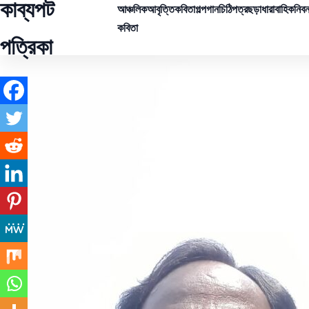
কাব্যপট
আঞ্চলিক
আবৃত্তি
কবিতা
গল্প
গান
চিঠিপত্র
ছড়া
ধারাবাহিক
নিবন
কবিতা
পত্রিকা