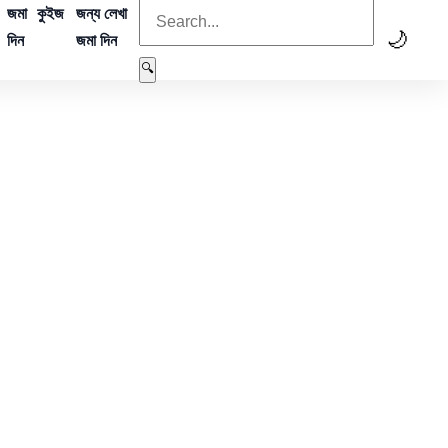
জমা
কুইজ
জন্য লেখা
🌙
দিন
জমা দিন
🔍