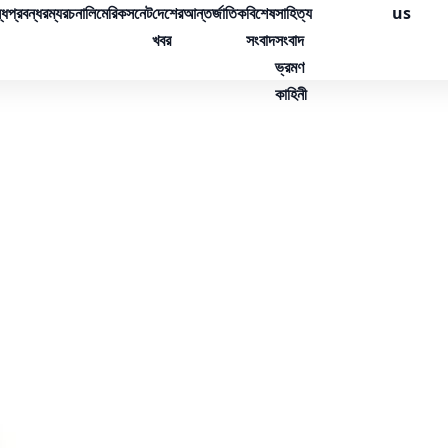
্ধ
প্রবন্ধ
রম্যরচনা
লিমেরিক
সনেট
দেশের
আন্তর্জাতিক
বিশেষ
সাহিত্য
us
খবর
সংবাদ
সংবাদ
ভ্রমণ
কাহিনী