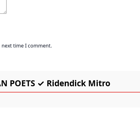
e next time I comment.
N POETS ✓ Ridendick Mitro