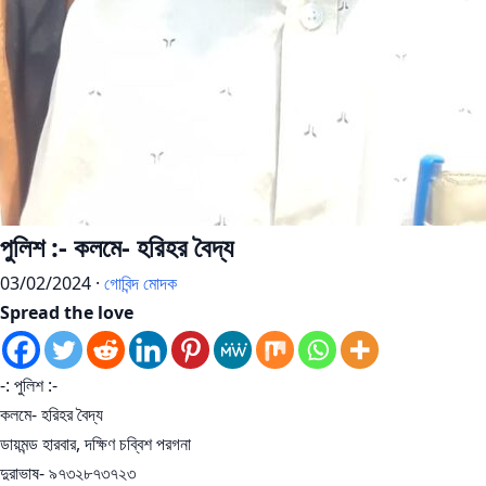
পুলিশ :- কলমে- হরিহর বৈদ্য
03/02/2024 ·
গোবিন্দ মোদক
Spread the love
-: পুলিশ :-
কলমে- হরিহর বৈদ্য
ডায়মন্ড হারবার, দক্ষিণ চব্বিশ পরগনা
দুরাভাষ- ৯৭৩২৮৭৩৭২৩