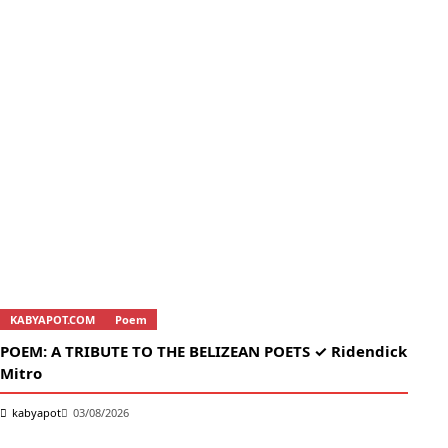
KABYAPOT.COM
Poem
K
POEM: A TRIBUTE TO THE BELIZEAN POETS ✓ Ridendick
তোম
Mitro
k
kabyapot
03/08/2026