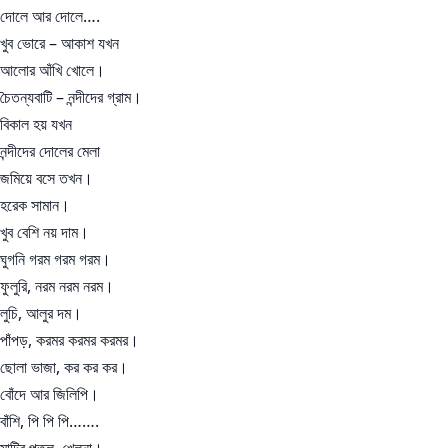
দোলে আর দোলে….
খুব ভোরে – আকাশ যখন
আলোর আঁখি খোলে।
চৈতন্যবাটি – নন্দীদের গ্রাম।
বিকাল হয় যখন
নন্দীদের দোলের মেলা
জমিয়ে বসে তখন।
হরেক সামান।
খুব বেশি নয় দাম।
ঘুগনি গরম গরম গরম।
ফুলুরি, নরম নরম নরম।
লুচি, আলুর দম।
পাঁপড়, করমর করমর করমর।
ছোলা ভাজা, কর কর কর।
বোঁদে আর জিলিপি।
বাঁশি, পি পি পি…….