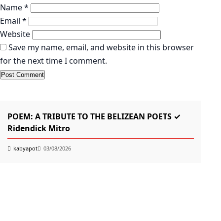
Name
*
Email
*
Website
Save my name, email, and website in this browser
for the next time I comment.
KABYAPOT.COM
Poem
K
POEM: A TRIBUTE TO THE BELIZEAN POETS ✓
তোম
Ridendick Mitro
k
kabyapot
03/08/2026