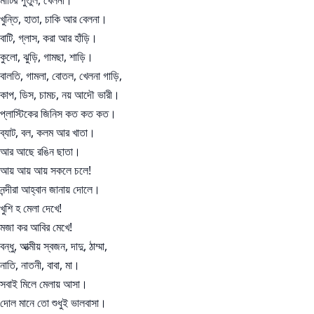
মাটির পুতুল, খেলনা।
খুন্তি, হাতা, চাকি আর বেলনা।
বাটি, গ্লাস, করা আর হাঁড়ি।
কুলো, ঝুড়ি, গামছা, শাড়ি।
বালতি, গামলা, বোতল, খেলনা গাড়ি,
কাপ, ডিস, চামচ, নয় আদৌ ভারী।
প্লাস্টিকের জিনিস কত কত কত।
ব্যাট, বল, কলম আর খাতা।
আর আছে রঙিন ছাতা।
আয় আয় আয় সকলে চলে!
নন্দীরা আহ্বান জানায় দোলে।
খুশি হ মেলা দেখে!
মজা কর আবির মেখে!
বন্ধু, আত্মীয় স্বজন, দাদু, ঠাম্মা,
নাতি, নাতনী, বাবা, মা।
সবাই মিলে মেলায় আসা।
দোল মানে তো শুধুই ভালবাসা।