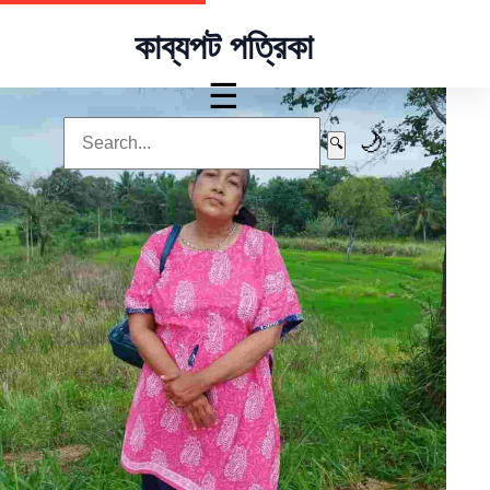
কাব্যপট পত্রিকা
☰
🌙
🔍