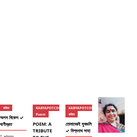
কবিতা
KABYAPOT.COM
KABYAPOT.COM
কব
Poem
কবিতা
অলস বিকেল ✓
দু’
POEM: A
তোমাদেরই মুখগুলি
বাণীব্রত
মধু
TRIBUTE
✓ বিশ্বনাথ সাহা
গোব
admin