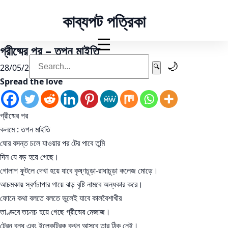
কাব্যপট পত্রিকা
☰
গ্রীষ্মের পর – তপন মাইতি
🌙
28/05/2022 ·
গোবিন্দ মোদক
🔍
Spread the love
গ্রীষ্মের পর
কলমে : তপন মাইতি
ঘোর বসন্ত চলে যাওয়ার পর টের পাবে তুমি
দিন যে বড় হয়ে গেছে।
গোলাপ ফুটলে দেখা হয়ে যাবে কৃষ্ণচূড়া-রাধাচূড়া কলেজ মোড়ে।
আচমকায় স্বর্ণচাপার গায়ে ঝড় বৃষ্টি নামবে অন্ধকার করে।
ফোনে কথা বলতে বলতে ভুলেই যাবে কালবৈশাখীর
তাণ্ডবে তচনচ হয়ে গেছে গ্রীষ্মের মেজাজ।
ট্রেন বন্ধ এবং ইলেকট্রিক কখন আসবে তার ঠিক নেই।