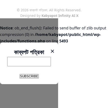
© 2026 কাব্যপট পত্রিকা. All Rights Reserved.
Designed by
Kabyapot Infinity AI X
Notice
: ob_end_flush(): Failed to send buffer of zlib output
compression (0) in
/home/kabyapot/public_html/wp-
includes/functions.php
on line
5493
×
কাব্যপট পত্রিকা
SUBSCRIBE