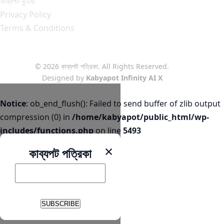
কাব্যপট কুইজ
Privacy Policy
Terms & Conditions
© 2026 কাব্যপট পত্রিকা. All Rights Reserved.
Designed by
Kabyapot Infinity AI X
Notice
: ob_end_flush(): Failed to send buffer of zlib output
compression (0) in
/home/kabyapot/public_html/wp-
includes/functions.php
on line
5493
×
কাব্যপট পত্রিকা
SUBSCRIBE