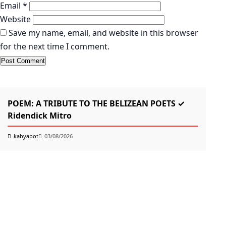
Email
*
Website
Save my name, email, and website in this browser
for the next time I comment.
KABYAPOT.COM
Poem
K
POEM: A TRIBUTE TO THE BELIZEAN POETS ✓
তোম
Ridendick Mitro
k
kabyapot
03/08/2026