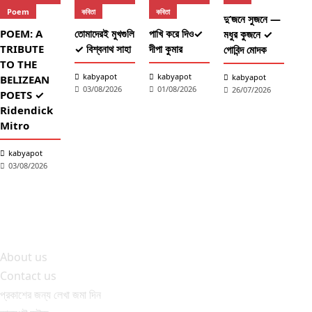
Poem
কবিতা
কবিতা
দু’জনে সুজনে —
POEM: A
তোমাদেরই মুখগুলি
পাখি করে দিও✓
মধুর কুজনে ✓
TRIBUTE
✓ বিশ্বনাথ সাহা
দীপা কুমার
গোবিন্দ মোদক
TO THE
কব
kabyapot
kabyapot
kabyapot
BELIZEAN
03/08/2026
01/08/2026
26/07/2026
আঁচল
POETS ✓
✓ শ
Ridendick
তাল
Mitro
শ্
kabyapot
2
03/08/2026
About us
Contact us
প্রকাশের জন্য লেখা জমা দিন