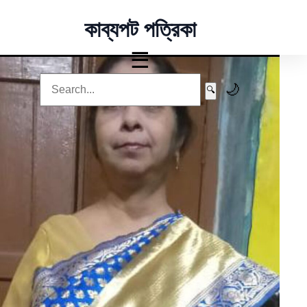
কাব্যপট পত্রিকা
☰
🌙
🔍