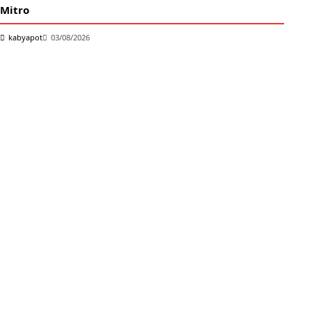
Mitro
k
kabyapot
03/08/2026