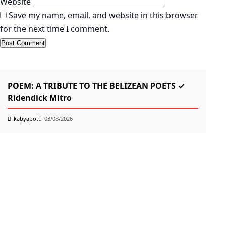
Website
Save my name, email, and website in this browser
for the next time I comment.
KABYAPOT.COM
Poem
K
POEM: A TRIBUTE TO THE BELIZEAN POETS ✓
তোম
Ridendick Mitro
k
kabyapot
03/08/2026