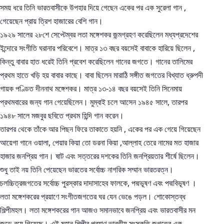
সময় ধরে তিনি ভারতবাসীকে উপহার দিয়ে গেছেন একের পর এক সুরেলা গান ,
গেয়েছেন প্রায় ত্রিশ হাজারের বেশি গান।
১৯২৯ সালের ২৮শে সেপ্টেম্বর লতা মঙ্গেশকর জন্মগ্রহণ করেছিলেন মধ্যপ্রদেশের
ইন্দোরে সংগীতি ঘরানার পরিবেশে। মাত্র ১৩ বছর বয়সেই বাবাকে হারিয়ে ছিলেন ,
কিন্তু বাবার হাত ধরেই তিনি প্রবেশ করেছিলেন গানের জগতে। গানের তালিমের
প্রথম হাতে খড়ি হয় বাবার কাছে। বাবা ছিলেন মারাঠি সঙ্গীত জগতের বিখ্যাত ধ্রুপদী
গায়ক পণ্ডিত দীননাথ মঙ্গেশকর। মাত্র ১৩-১৪ বছর বয়সেই তিনি সিনেমায়
প্রথমবারের জন্য গান গেয়েছিলেন। মুম্বাই চলে আসেন ১৯৪৫ সালে, তারপর
১৯৪৮ সালে মজবুর ছবিতে প্রথম হিন্দি গান করেন।
তারপর থেকে তাঁকে আর পিছন ফিরে তাকাতে হয়নি , একের পর এক গেয়ে গিয়েছেন
আয়েগা গানে ওয়ালা, পেয়ার কিয়া তো ডরনা কিয়া ,আল্লাহ তেরে নামের মত হাজার
হাজার জনপ্রিয় গান। ষাট এবং সত্তরের দশকের তিনি জনপ্রিয়তার শীর্ষে ছিলেন।
শুধু তাই নয় তিনি পেয়েছেন ভারতের সর্বোচ্চ নাগরিক সম্মান ভারতরত্ন।
চলচ্চিত্রজগতের সর্বোচ্চ পুরস্কার দাদাসাহেব ফালকে, পদ্মভূষণ এবং পদ্মবিভূষণ ।
লতা মঙ্গেশকরের প্রয়াণে সংগীতজগতের ঘর যেন ভেঙে পড়ল। শোকোস্তব্ধ
শিল্পীমহল। লতা মঙ্গেশকরের গান আজও সমানভাবে জনপ্রিয় এবং ভারতবাসীর মন
জুড়ে রয়ে গিয়েছে। এই মহান শিল্পীর প্রয়াণ ভারতীয় সংস্কৃতি জগতের এক