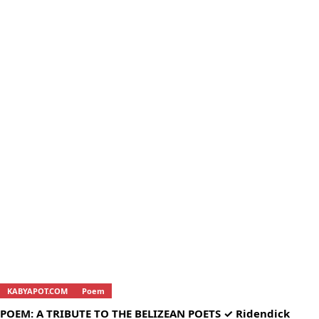
KABYAPOT.COM
Poem
K
POEM: A TRIBUTE TO THE BELIZEAN POETS ✓ Ridendick
তোম