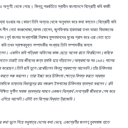
পূর্ণই থেকে গেছে। কিন্তু পরবর্তিতে স্বাধীন বাংলাদেশে বিদ্রোহী কবি কাজী
 মিথ্যা হওয়ার নয়।কারণ তিনি অন্তর থেকে অনুধাবন করে কথা বলতেন।বিদ্রোহী কবি
িম লীগ নেতা বদরুদ্দোজা,আলম হোসেন, জুলফিকার হায়দাররা তখন ভারত বিভাজনের
ূর্ব বাংলার সংখ্যাগরিষ্ঠ নিরক্ষর মুসলমানদের মুখের গ্রাস করে এরা নেতা হতে
বি তখন স্বাক্ষরযুক্ত সম্পাদকীয় সংখ্যায় তিনি সম্পাদকীয় কলমে
লিপ্ত হলেন। একদিন কবি পত্রিকা অফিসের কাজ ছেড়ে অনেক রাতে ফিরছিলেন।কবিকে
চলতেন তারাই তার জীবনের জন্য হুমকি হয়ে দাঁড়ালেন।আক্রমণের পর ১৯৪২ সালের
ার করেছেন।তিনি ছবি তুলে রেখেছিলেন কিন্তু প্রকাশ্যে আনেননি।তাঁর চিকিৎসার
ণ করতে শুরু করলেন। তারা ইচ্ছা করে চিকিৎসা ক্ষেত্রে বিলম্ব করতে আরম্ভ
দিকে ডাক্তার বিধানচন্দ্র রায় নজরুল ইসলামের চিকিৎসার ব্যবস্থা করলেন। রবি
ক্ষিত সুশীল সমাজ ব্যবস্থার সামনে একজন নিঃস্বার্থ দেশপ্রেমী জীবনকে শেষ করে
 এগিয়ে আসেনি।এটাই হল বিশ্বের বিখ্যাত ট্রাজেডি।
ের কথা ভুলে গিয়ে শুধুমাত্র দেশের কথা ভেবে, একশ্রেণীর জনগণ,যুবসমাজ হাতে