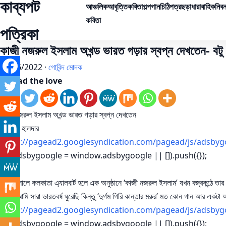
কাব্যপট
আঞ্চলিক
আবৃত্তি
কবিতা
গল্প
গান
চিঠিপত্র
ছড়া
ধারাবাহিক
নিবন
কবিতা
পত্রিকা
কাজী নজরুল ইসলাম অখন্ড ভারত গড়ার স্বপ্ন দেখতেন- বটু 
09/06/2022 ·
গোবিন্দ মোদক
Spread the love
কাজী নজরুল ইসলাম অখন্ড ভারত গড়ার স্বপ্ন দেখতেন
বটু কৃষ্ণ হালদার
https://pagead2.googlesyndication.com/pagead/js/adsbyg
(adsbygoogle = window.adsbygoogle || []).push({});
১৯২৯ সালে কলকাতা এ্যালবার্ট হলে এক অনুষ্ঠানে ‘কাজী নজরুল ইসলাম’ যখন বজ্রকন্ঠে তার বি
জন্যে আমি সারা ভারতবর্ষ ঘুরেছি কিন্তু ‘দুর্গম গিরি কান্তার মরুর’ মত কোন গান আর 
https://pagead2.googlesyndication.com/pagead/js/adsbyg
(adsbygoogle = window.adsbygoogle || []).push({});