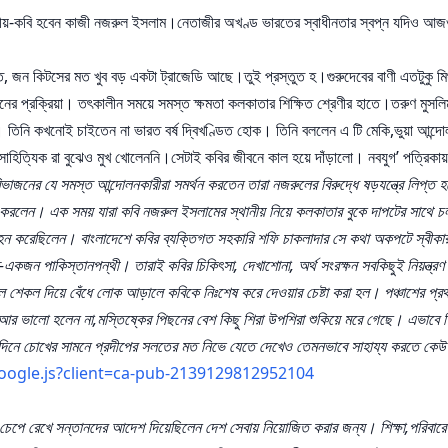
জাতীয়-কবি হবেন কাজী নজরুল ইসলাম।নেতাজীর অখণ্ড ভারতের স্বাধীনতার স্বপ্ন যদিও আজও অ
র মত, জন কিটসের মত খুব বড় একটা ট্রাজেডি আছে।তুই প্রস্তুত হ।গুরুদেবের বাণী এতটুকু
র প্রক্রিয়া। তৎকালীন সময়ে সমস্ত ক্ষমতা কলকাতার শিক্ষিত শ্রেণীর হাতে।তরুণ মুসল
তিনি কখনোই চাইতেন না ভারত বর্ষ দ্বিখণ্ডিত হোক। তিনি বললেন এ টি মেকি,ভুয়া আন্দোলন।প
াহিত্যিক রা বুঝেও মুখ খোলেননি।সেটাই কবির জীবনে কাল হয়ে দাঁড়ালো। নবযুগ’ পত্রিকায় ক
রত বিভাজনের যে সমস্ত আন্দোলনকারীরা সমর্থন করতেন তারা নজরুলের বিরুদ্ধে ষড়যন্ত্রে 
ণ করলেন। এক সময় যারা কবি নজরুল ইসলামের স্থানীয় নিয়ে কলকাতার বুকে দাপটের সাথে 
কবি বহন করেছিলেন। বাংলাদেশে কবির ব্যক্তিগত সহকারি শফি চাকলাদার সে কথা অকপটে স্বীক
-একজন পাকিস্তানপন্থী। তারাই কবির চিকিৎসা, দেখাশোনা, অর্থ সংরক্ষন সবকিছুই নিয়ন্ত্র
েকল দিয়ে বেঁধে লোক আড়ালে কবিকে নিঃশেষ করে দেওয়ার চেষ্টা করা হল। পঞ্চাশের প্রথম
আর ভালো হলেন না,মস্তিষ্কের পিছনের বেশ কিছু শিরা উপশিরা শুকিয়ে মরে গেছে। এভাবে শি
নে দিনে চোখের সামনে প্রদীপের সলতের মত নিভে যেতে দেখেও তেমনভাবে সাহায্য করতে কেউ
oogle.js?client=ca-pub-2139129812952104
র চেপে রেখে সন্তানদের আদেশ দিয়েছিলেন দেশ সেবায় নিয়োজিত করার জন্য। শিক্ষা,পরিবার