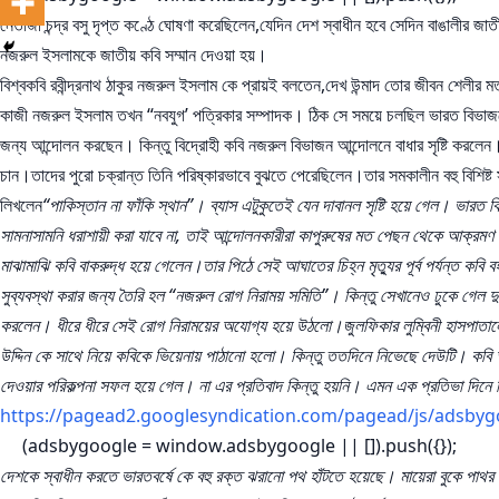
নেতাজী চন্দ্র বসু দৃপ্ত কণ্ঠে ঘোষণা করেছিলেন,যেদিন দেশ স্বাধীন হবে সেদিন বাঙালীর 
নজরুল ইসলামকে জাতীয় কবি সম্মান দেওয়া হয়।
বিশ্বকবি রবীন্দ্রনাথ ঠাকুর নজরুল ইসলাম কে প্রায়ই বলতেন,দেখ উন্মাদ তোর জীবন শেলী
কাজী নজরুল ইসলাম তখন “নবযুগ’ পত্রিকার সম্পাদক। ঠিক সে সময়ে চলছিল ভারত বিভাজনে
জন্য আন্দোলন করছেন। কিন্তু বিদ্রোহী কবি নজরুল বিভাজন আন্দোলনে বাধার সৃষ্টি করলেন। 
চান।তাদের পুরো চক্রান্ত তিনি পরিষ্কারভাবে বুঝতে পেরেছিলেন।তার সমকালীন বহু বিশিষ্ট স
লিখলেন
“পাকিস্তান না ফাঁকি স্থান”। ব্যাস এটুকুতেই যেন দাবানল সৃষ্টি হয়ে গেল। ভা
সামনাসামনি ধরাশায়ী করা যাবে না, তাই আন্দোলনকারীরা কাপুরুষের মত পেছন থেকে আক্রম
মাঝামাঝি কবি বাকরুদ্ধ হয়ে গেলেন।তার পিঠে সেই আঘাতের চিহ্ন মৃত্যুর পূর্ব পর্যন্ত 
সুব্যবস্থা করার জন্য তৈরি হল “নজরুল রোগ নিরাময় সমিতি”। কিন্তু সেখানেও ঢুকে গেল দু
করলেন। ধীরে ধীরে সেই রোগ নিরাময়ের অযোগ্য হয়ে উঠলো।জুলফিকার লুম্বিনী হাসপাতালে শ
উদ্দিন কে সাথে নিয়ে কবিকে ভিয়েনায় পাঠানো হলো। কিন্তু ততদিনে নিভেছে দেউটি। কবি 
দেওয়ার পরিকল্পনা সফল হয়ে গেল। না এর প্রতিবাদ কিন্তু হয়নি। এমন এক প্রতিভা দি
https://pagead2.googlesyndication.com/pagead/js/adsbyg
(adsbygoogle = window.adsbygoogle || []).push({});
দেশকে স্বাধীন করতে ভারতবর্ষে কে বহু রক্ত ঝরানো পথ হাঁটতে হয়েছে। মায়েরা বুকে পাথ