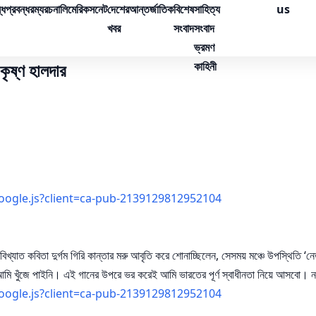
্ধ
প্রবন্ধ
রম্যরচনা
লিমেরিক
সনেট
দেশের
আন্তর্জাতিক
বিশেষ
সাহিত্য
us
খবর
সংবাদ
সংবাদ
ভ্রমণ
কাহিনী
কৃষ্ণ হালদার
oogle.js?client=ca-pub-2139129812952104
খ্যাত কবিতা দুর্গম গিরি কান্তার মরু আবৃতি করে শোনাচ্ছিলেন, সেসময় মঞ্চে উপস্থিতি ‘নেত
একটা আমি খুঁজে পাইনি। এই গানের উপরে ভর করেই আমি ভারতের পূর্ণ স্বাধীনতা নিয়ে আসব
oogle.js?client=ca-pub-2139129812952104