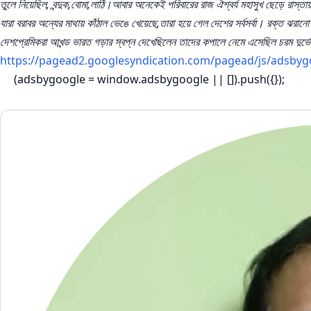
তুলে নিয়েছিল, বন্দুক,বোমা,লাঠি।আবার অনেকেই পরিবারের রাজ ঐশ্বর্য মহাসুখ ছেড়ে রাস্ত
যারা বরাবর অন্যের মাথায় কাঁঠাল ভেঙে খেয়েছে,তারা হয়ে গেল দেশের সর্বসর্বা। রক্ত ঝ
দেশপ্রেমিকরা আখন্ড ভারত গড়ার স্বপ্ন দেখেছিলেন তাদের কপালে নেমে এসেছিল চরম দুর্ভ
https://pagead2.googlesyndication.com/pagead/js/adsbyg
(adsbygoogle = window.adsbygoogle || []).push({});