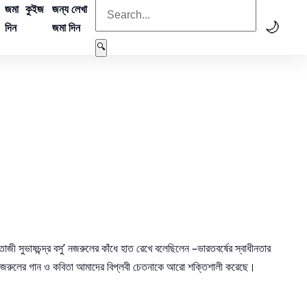
জমা
কুইজ
জন্য লেখা
🌙
দিন
জমা দিন
🔍
াজী সুভাষচন্দ্র বসু’ নজরুলের কাঁধে হাত রেখে বলেছিলেন –ভারতবর্ষের স্বাধীনতার
ো। নজরুলের গান ও কবিতা আমাদের বিপ্লবী চেতনাকে আরো শক্তিশালী করেছে।