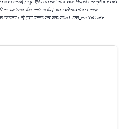
াণ বহুবার পেয়েছি।তবুও ইতিহাসের পাতা থেকে বঞ্চিত নিঃস্বার্থ দেশপ্রেমীক রা।আর
াটি সব সন্তানদের সঠিক সম্মান দেয়নি। আর স্বাধীনতার পরে যে সমস্ত
সহ অনেকেই। বটু কৃষ্ণ হালদার,কবর ডাঙ্গা,কল
১০৪,ফোন_৮৬১৭২৫৫৯৫৮