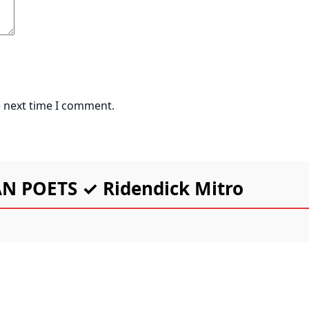
e next time I comment.
N POETS ✓ Ridendick Mitro