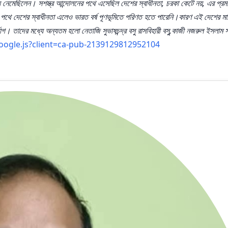
ায় নেমেছিলেন। সশস্ত্র আন্দোলনের পথে এসেছিল দেশের স্বাধীনতা, চরকা কেটে নয়, এর প্রম
রানো পথে দেশের স্বাধীনতা এলেও ভারত বর্ষ পূণভূমিতে পরিণত হতে পারেনি।কারণ এই দেশের ম
োগ। তাদের মধ্যে অন্যতম হলো নেতাজি সুভাষচন্দ্র বসু রাসবিহারী বসু,কাজী নজরুল ইসলাম 
oogle.js?client=ca-pub-2139129812952104