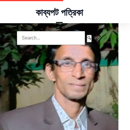
কাব্যপট পত্রিকা
☰
🌙
🔍