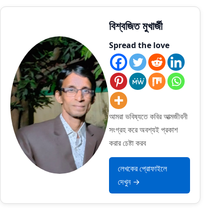
বিশ্বজিত মুখার্জী
Spread the love
আমরা ভবিষ্যতে কবির আত্মজীবনী
সংগ্রহ করে অবশ্যই প্রকাশ
করার চেষ্টা করব
লেখকের প্রোফাইলে
দেখুন →