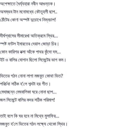
অপেক্ষাতে ধৈর্য্যহারা নবীন আগুন্তক।
অসম্ভব টান মনোমধ্যে কৌতূহলী ছাপ..
ঠোঁটের কোণা অস্পষ্ট দুচোখে নিম্নচাপ!
দীর্ঘশ্বাসের সীমারেখা অতিক্রমে স্থির…
স্পষ্ট ফাটল ইমারতের দেয়াল জোড়া চির।
কোন কারিগর নক্সা আঁকে পাথর কুঁদো দম…
ইট ও বালির যোগান ছিলো সিমেন্টের ভাগ কম।
ভিতের গঠন নোনা লাগা মজবুত কোথা ভিত?
পরির্চযা সঠিক হ’লে শব্দটা হয় গীত।
মেঘাচ্ছন্ন মেঘবালিকা ঘরে নোনা ছাপ…
জল সিমেন্টে বালির কদর সঠিক পরিমাপ!
তাই বলে কি ঘর হবে না মিথ্যে মুসাফির…
মজবুত হ’লে ভিতের গঠন লক্ষ্যে থেকো স্থির।