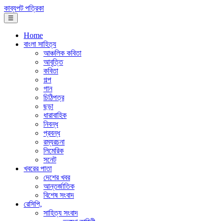
কাব্যপট পত্রিকা
☰
Home
বাংলা সাহিত্য
আঞ্চলিক কবিতা
আবৃত্তি
কবিতা
গল্প
গান
চিঠিপত্র
ছড়া
ধারাবাহিক
নিবন্ধ
প্রবন্ধ
রম্যরচনা
লিমেরিক
সনেট
খবরের পাতা
দেশের খবর
আন্তর্জাতিক
বিশেষ সংবাদ
রেসিপি,
সাহিত্য সংবাদ