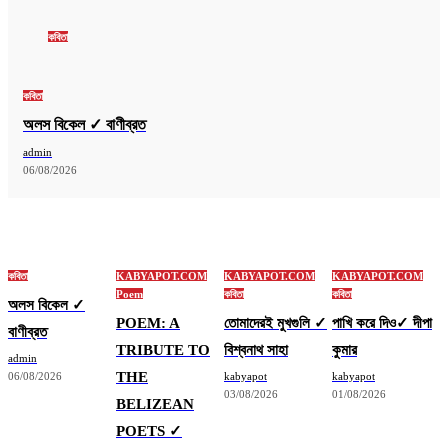
কবিতা
কবিতা
অলস বিকেল ✓ বাণীব্রত
admin
06/08/2026
কবিতা
KABYAPOT.COM
KABYAPOT.COM
KABYAPOT.COM
Poem
কবিতা
কবিতা
অলস বিকেল ✓
POEM: A
তোমাদেরই মুখগুলি ✓
পাখি করে দিও✓ দীপা
বাণীব্রত
TRIBUTE TO
বিশ্বনাথ সাহা
কুমার
admin
THE
06/08/2026
kabyapot
kabyapot
03/08/2026
01/08/2026
BELIZEAN
POETS ✓