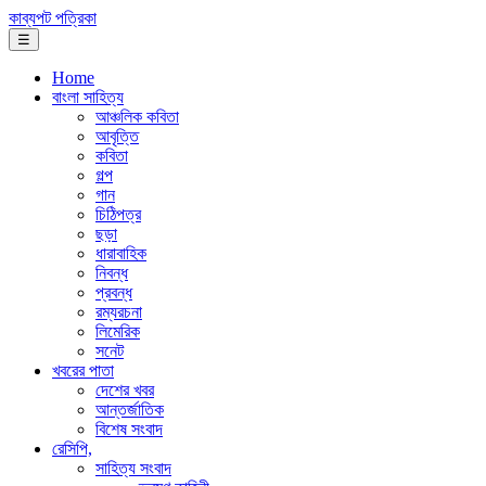
কাব্যপট পত্রিকা
☰
Home
বাংলা সাহিত্য
আঞ্চলিক কবিতা
আবৃত্তি
কবিতা
গল্প
গান
চিঠিপত্র
ছড়া
ধারাবাহিক
নিবন্ধ
প্রবন্ধ
রম্যরচনা
লিমেরিক
সনেট
খবরের পাতা
দেশের খবর
আন্তর্জাতিক
বিশেষ সংবাদ
রেসিপি,
সাহিত্য সংবাদ