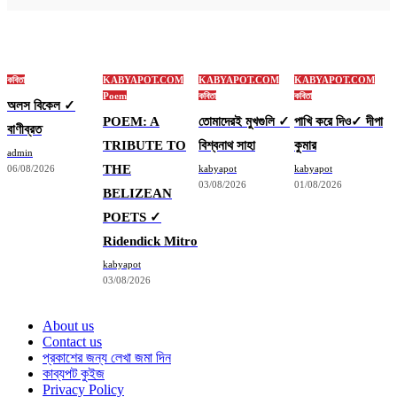
কবিতা
KABYAPOT.COM
KABYAPOT.COM
KABYAPOT.COM
Poem
কবিতা
কবিতা
অলস বিকেল ✓
POEM: A
তোমাদেরই মুখগুলি ✓
পাখি করে দিও✓ দীপা
বাণীব্রত
TRIBUTE TO
বিশ্বনাথ সাহা
কুমার
admin
THE
06/08/2026
kabyapot
kabyapot
03/08/2026
01/08/2026
BELIZEAN
POETS ✓
Ridendick Mitro
kabyapot
03/08/2026
About us
Contact us
প্রকাশের জন্য লেখা জমা দিন
কাব্যপট কুইজ
Privacy Policy