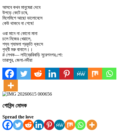
আসবে কখন মানুষেরা দেবে
উপড়ে কেটে চষে,
মিলেমিশে আছো ভালোবেসে
কেউ থাকবে না শেষে!
ওরা মানে না কোনো মানা
চলে নিজের খেয়ালে,
শস‍্য শ‍্যামলা প্রকৃতি ধ্বংসে
পৃথ্বী মরু বানালে।।
# লেখক— লাইব্রেরিবাড়ি সুরেশনগর,পো:
তারাপুর, জেলা-নদীয়া
গোবিন্দ মোদক
Spread the love