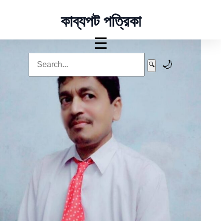
কাব্যপট পত্রিকা
☰
🌙
🔍