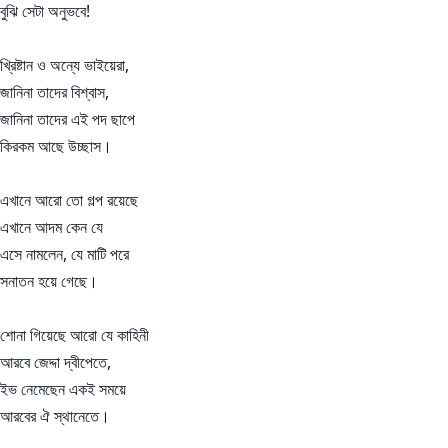
বুঝি সেটা অনুভবে!
খ্রিষ্টান ও অন্যে ভাইয়েরা,
জানিনা তাদের বিশ্বাস,
জানিনা তাদের এই পদ ছাপে
কিরকম আছে উচ্ছাস।
এখানে আরো তো গল্প রয়েছে
এখানে আদম কেন যে
এসে নামলেন, যে মাটি পরে
সনাতন হয়ে গেছে।
শোনা গিয়েছে আরো যে কাহিনী
আরবে জেদ্দা দ্বীপেতে,
ইভ নেমেছেন একই সময়ে
আরবের ঐ স্থানেতে।