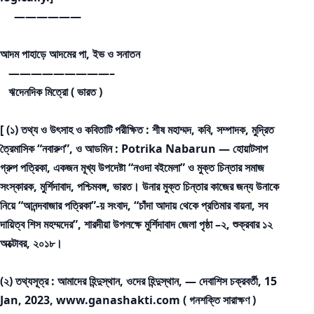
——————
আদম পাহাড়ে আদমের পা, ইভ ও সনাতন
—————————–
ঋদেনদিক মিত্রো ( ভারত )
[ (১) তথ্য ও উৎসাহ ও কবিতাটি পরীক্ষিত : শীষ মহাম্মদ, কবি, সম্পাদক, মুদ্রিত
ত্রৈমাসিক “নবারুণ”, ও আডমিন : Potrika Nabarun — হোয়াটসাপ
গ্রুপ পত্রিকা, একজন মূখ্য উপদেষ্টা “নওদা বইমেলা” ও মুক্ত চিন্তার সমাজ
সংস্কারক, মুর্শিদাবাদ, পশ্চিমবঙ্গ, ভারত। উনার মুক্ত চিন্তার কাজের জন্য উনাকে
নিয়ে “আনন্দবাজার পত্রিকা”-য় সংবাদ, “চাঁদা আদায় থেকে প্রতিমার বায়না, সব
দায়িত্ব শিস মহম্মদের”, শারদীয়া উপলক্ষে মুর্শিদাবাদ জেলা পৃষ্ঠা –২, শুক্রবার ১২
অক্টোবর, ২০১৮।
(২) তথ্যসূত্র : আমাদের হিন্দুস্থান, ওদের হিন্দুস্থান, — দেবাশিস চক্রবর্তী, 15
Jan, 2023, www.ganashakti.com ( গনশক্তি সারাক্ষণ )