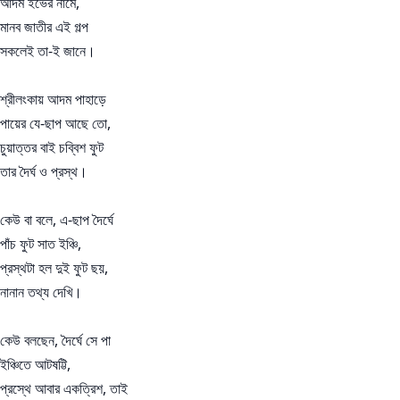
আদম ইভের নামে,
মানব জাতীর এই গল্প
সকলেই তা-ই জানে।
শ্রীলংকায় আদম পাহাড়ে
পায়ের যে-ছাপ আছে তো,
চুয়াত্তর বাই চব্বিশ ফুট
তার দৈর্ঘ ও প্রস্থ।
কেউ বা বলে, এ-ছাপ দৈর্ঘে
পাঁচ ফুট সাত ইঞ্চি,
প্রস্থটা হল দুই ফুট ছয়,
নানান তথ্য দেখি।
কেউ বলছেন, দৈর্ঘে সে পা
ইঞ্চিতে আটষট্টি,
প্রস্থে আবার একত্রিশ, তাই