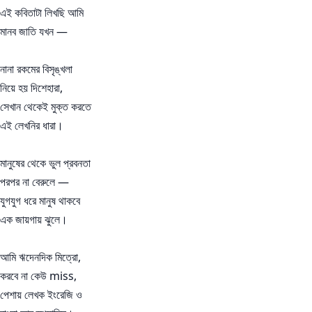
এই কবিতাটা লিখছি আমি
মানব জাতি যখন —
নানা রকমের বিসৃঙ্খলা
নিয়ে হয় দিশেহারা,
সেখান থেকেই মুক্ত করতে
এই লেখনির ধারা।
মানুষের থেকে ভুল প্রবনতা
পরপর না বেরুলে —
যুগযুগ ধরে মানুষ থাকবে
এক জায়গায় ঝুলে।
আমি ঋদেনদিক মিত্রো,
করবে না কেউ miss,
পেশায় লেখক ইংরেজি ও