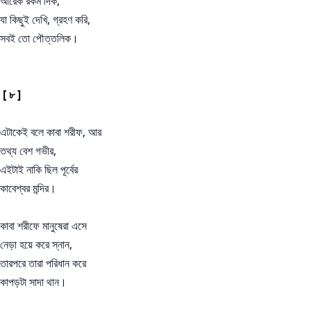
আরেক রকম দিক,
যা কিছুই দেখি, গ্রহণ করি,
সবই তো পৌত্তলিক।
[ ৮ ]
এটাকেই বলে কাবা শরীফ, আর
তথ্য বেশ গভীর,
এইটাই নাকি ছিল পূর্বের
কাবেশ্বর মন্দির।
কাবা শরীফে মানুষেরা এসে
নেড়া হয়ে করে স্নান,
তারপরে তারা পরিধান করে
কাপড়টা সাদা থান।