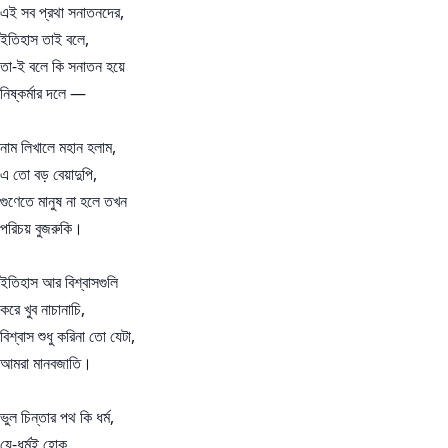
এই সব প্রথা সনাতনদের,
ইতিহাস তাই বলে,
তা-ই বলে কি সনাতন হয়ে
নিষ্কর্মার দলে —
নাম লিখালে মহান হলাম,
এ তো বড় বেয়াদুপি,
গুণেতে মানুষ না হলে তখন
পরিচয় বুজরুকি।
ইতিহাস আর বিশ্বাসগুলি
করে খুব নাচানাচি,
বিশ্বাস শুধু করিনা তো যেটা,
আমরা মানবজাতি।
ভুল চিন্তার পথ কি ধর্ম,
যে-ধর্মই হোক,