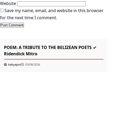
Website
Save my name, email, and website in this browser
for the next time I comment.
KABYAPOT.COM
Poem
K
POEM: A TRIBUTE TO THE BELIZEAN POETS ✓
তোম
Ridendick Mitro
kabyapot
03/08/2026