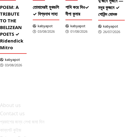
দু’জনে সুজনে —
POEM: A
তোমাদেরই মুখগুলি
পাখি করে দিও✓
মধুর কুজনে ✓
TRIBUTE
✓ বিশ্বনাথ সাহা
দীপা কুমার
গোবিন্দ মোদক
TO THE
কব
kabyapot
kabyapot
kabyapot
BELIZEAN
03/08/2026
01/08/2026
26/07/2026
আঁচল
POETS ✓
✓ শ
Ridendick
তাল
Mitro
শ
kabyapot
03/08/2026
About us
Contact us
প্রকাশের জন্য লেখা জমা দিন
কাব্যপট কুইজ