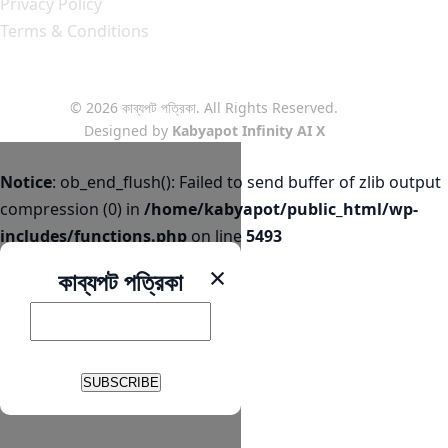
Privacy Policy
Terms & Conditions
© 2026 কাব্যপট পত্রিকা. All Rights Reserved.
Designed by
Kabyapot Infinity AI X
Notice
: ob_end_flush(): Failed to send buffer of zlib output
compression (0) in
/home/kabyapot/public_html/wp-
includes/functions.php
on line
5493
×
কাব্যপট পত্রিকা
SUBSCRIBE