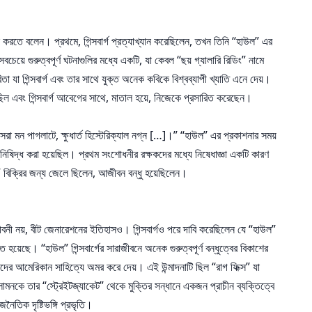
ন করতে বলেন। প্রথমে, গিন্সবার্গ প্রত্যাখ্যান করেছিলেন, তখন তিনি “হাউল” এর
চেয়ে গুরুত্বপূর্ণ ঘটনাগুলির মধ্যে একটি, যা কেবল “ছয় গ্যালারি রিডিং” নামে
 যা গিন্সবার্গ এবং তার সাথে যুক্ত অনেক কবিকে বিশ্বব্যাপী খ্যাতি এনে দেয়।
ছিল এবং গিন্সবার্গ আবেগের সাথে, মাতাল হয়ে, নিজেকে প্রসারিত করেছেন।
েরা মন পাগলাটে, ক্ষুধার্ত হিস্টেরিক্যাল নগ্ন […]।” “হাউল” এর প্রকাশনার সময়
 নিষিদ্ধ করা হয়েছিল। প্রথম সংশোধনীর রক্ষকদের মধ্যে নিষেধাজ্ঞা একটি কারণ
উল” বিক্রির জন্য জেলে ছিলেন, আজীবন বন্ধু হয়েছিলেন।
জীবনী নয়, বীট জেনারেশনের ইতিহাসও। গিন্সবার্গও পরে দাবি করেছিলেন যে “হাউল”
েছে। “হাউল” গিন্সবার্গের সারাজীবনে অনেক গুরুত্বপূর্ণ বন্ধুত্বের বিকাশের
 তাদের আমেরিকান সাহিত্যে অমর করে দেয়। এই উন্মাদনাটি ছিল “রাগ ফিক্স” যা
মনকে তার “স্ট্রেইটজ্যাকেট” থেকে মুক্তির সন্ধানে একজন প্রাচীন ব্যক্তিত্বে
ৈতিক দৃষ্টিভঙ্গি প্রভৃতি।