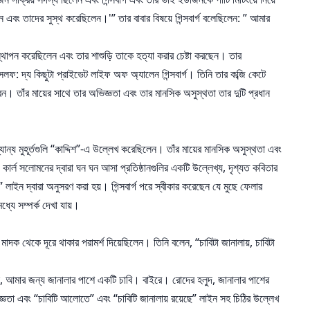
 এবং তাদের সুস্থ করেছিলেন।'” তার বাবার বিষয়ে গিন্সবার্গ বলেছিলেন: ” আমার
্ত্র স্থাপন করেছিলেন এবং তার শাশুড়ি তাকে হত্যা করার চেষ্টা করছেন। তার
: দ্য কিছুটা প্রাইভেট লাইফ অফ অ্যালেন গিন্সবার্গ। তিনি তার কব্জি কেটে
বেন। তাঁর মায়ের সাথে তার অভিজ্ঞতা এবং তার মানসিক অসুস্থতা তার দুটি প্রধান
ান্য মুহূর্তগুলি “কাদ্দিশ”-এ উল্লেখ করেছিলেন। তাঁর মায়ের মানসিক অসুস্থতা এবং
 কার্ল সলোমনের দ্বারা ঘন ঘন আসা প্রতিষ্ঠানগুলির একটি উল্লেখ্য, দৃশ্যত কবিতার
 লাইন দ্বারা অনুসরণ করা হয়। গিন্সবার্গ পরে স্বীকার করেছেন যে মুছে ফেলার
যে সম্পর্ক দেখা যায়।
 মাদক থেকে দূরে থাকার পরামর্শ দিয়েছিলেন। তিনি বলেন, “চাবিটা জানালায়, চাবিটা
ল, আমার জন্য জানালার পাশে একটি চাবি। বাইরে। রোদের হলুদ, জানালার পাশের
ভিজ্ঞতা এবং “চাবিটি আলোতে” এবং “চাবিটি জানালায় রয়েছে” লাইন সহ চিঠির উল্লেখ