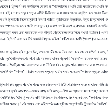
যেতেন। গিন্সবার্গ পরে বলেছিলেন যে তার মা “শয়নকালের গল্পগুলি তৈরি করেছিলেন যেগুলি স
বাবা বাড়ির চারপাশে ঘুরে বেড়ান এমিলি ডিকিনসন এবং লংফেলোকে আবৃত্তি করে অথবা টিএস 
নাওমি গিন্সবার্গের সিজোফ্রেনিয়া ছিল যা প্রায়ই প্যারানয়েড বিভ্রান্তি, বিকৃত চিন্তাভাবনা
আশেপাশের লোকেদের প্রতি তার সন্দেহের কারণে নাওমি তরুণ অ্যালেনের কাছাকাছি এসেছিলেন
আত্মহত্যা করার চেষ্টা করেছিলেন এবং শীঘ্রই গ্রেস্টোনের কাছে নিয়ে যাওয়া হয়েছিল। এক
রচনা “হাউল” এবং তার দীর্ঘ আত্মজীবনীমূলক কবিতা “কাদ্দিশ ফর নাওমি গিন্সবার্গ (১৮৯৪-১
যখন সে জুনিয়র হাই স্কুলে ছিল, তখন সে তাঁর মাকে নিয়ে বাসে করে তার থেরাপিস্টের কাছে
তার প্রাতিষ্ঠানিকীকরণের সাথে তার অভিজ্ঞতাগুলিও প্রায়শই “হাউল”-এ উল্লেখ করা হয়েছে।
বিষয় – পিলগ্রিম স্টেট হাসপাতাল এবং নিউইয়র্কের রকল্যান্ড স্টেট হাসপাতাল এবং গ্রেস্ট
ঘটনাটি ছিল “ফাকড”। তিনি সলোমন সম্বন্ধে তৃতীয় ধারায় বলেছেন,”আমি রকল্যান্ডে তোমার
গিন্সবার্গ তাঁর মৃত্যুর পর তাঁর মায়ের কাছ থেকে একটি চিঠি পেয়েছিলেন যাতে মা তাকে পাঠি
জানালার সূর্যের আলোতে—আমার কাছে চাবি আছে—বিয়ে কর অ্যালেন মাদক গ্রহণ করো না—
একটি চিঠিতে তিনি গিন্সবার্গের ভাই ইউজিনকে লিখেছিলেন, তিনি বলেছিলেন, “ভগবানের খ
চাবিটাও দেখাল।” এই অক্ষর এবং কদ্দিশ পাঠ করার সুবিধার অনুপস্থিতি গিন্সবার্গকে “কাদ্দ