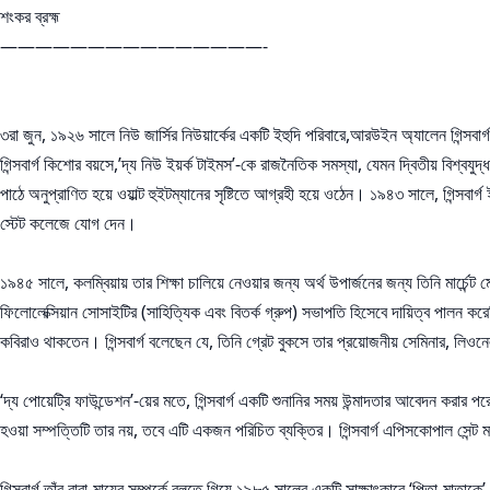
শংকর ব্রহ্ম
———————————————-
৩রা জুন, ১৯২৬ সালে নিউ জার্সির নিউয়ার্কের একটি ইহুদি পরিবারে,আরউইন অ্যালেন গিন্সবার্
গিন্সবার্গ কিশোর বয়সে,’দ্য নিউ ইয়র্ক টাইমস’-কে রাজনৈতিক সমস্যা, যেমন দ্বিতীয় বিশ্বযু
পাঠে অনুপ্রাণিত হয়ে ওয়াল্ট হুইটম্যানের সৃষ্টিতে আগ্রহী হয়ে ওঠেন। ১৯৪৩ সালে, গিন্সবার
স্টেট কলেজে যোগ দেন।
১৯৪৫ সালে, কলম্বিয়ায় তার শিক্ষা চালিয়ে নেওয়ার জন্য অর্থ উপার্জনের জন্য তিনি মার্চেন
ফিলোলেক্সিয়ান সোসাইটির (সাহিত্যিক এবং বিতর্ক গ্রুপ) সভাপতি হিসেবে দায়িত্ব পালন কর
কবিরাও থাকতেন। গিন্সবার্গ বলেছেন যে, তিনি গ্রেট বুকসে তার প্রয়োজনীয় সেমিনার, লিওনে
‘দ্য পোয়েট্রি ফাউন্ডেশন’-য়ের মতে, গিন্সবার্গ একটি শুনানির সময় উন্মাদতার আবেদন করার 
হওয়া সম্পত্তিটি তার নয়, তবে এটি একজন পরিচিত ব্যক্তির। গিন্সবার্গ এপিসকোপাল সেন্ট 
গিন্সবার্গ তাঁর বাবা-মায়ের সম্পর্কে বলতে গিয়ে ১৯৮৫ সালের একটি সাক্ষাৎকারে ‘পিতা-মাতাকে