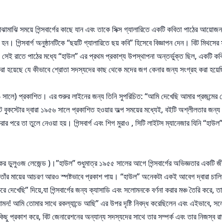
ঝামাঝি সময়ে গিন্সবার্গের কাছে যান এবং তাকে সিক্স গ্যালারিতে একটি কবিতা পাঠের আয়োজ
 গিন্সবার্গ অনুষ্ঠানটিকে “ছয়টি গ্যালারিতে ছয় কবি” হিসেবে বিজ্ঞাপন দেন। বিট মিথসের সব
সেই রাতে পাঠের মধ্যে “হাউল” এর প্রথম প্রকাশ্য উপস্থাপনা অন্তর্ভুক্ত ছিল, একটি কবিতা
না করা হয়েছে যে কীভাবে শ্রোতা সদস্যদের কাছ থেকে মদের জগ কেনার জন্য সংগ্রহ করা হয়ে
৯৫৬ সালে) প্রকাশিত। এর শুরুর লাইনের জন্য তিনি সুপরিচিত: “আমি দেখেছি আমার প্রজন্মের স
 বুকস্টোর দ্বারা ১৯৫৬ সালে প্রকাশিত হওয়ার অল্প সময়ের মধ্যেই, বইটি অশ্লীলতার জন্য
রার পরে তা তুলে নেওয়া হয়। গিন্সবার্গ এবং শিগ মুরাও , সিটি লাইটস ম্যানেজার যিনি “হা
়াকের ডুলুওজ লেজেন্ড )।”হাউল” শুধুমাত্র ১৯৫৫ সালের আগে গিন্সবার্গের অভিজ্ঞতার একটি 
ঁর মায়ের আচরণ আরও স্পষ্টভাবে প্রকাশ পায়। “হাউল” অনেকটা একই আবেগ দ্বারা চালিত হয়
ে দেখেছি” দিয়ে,যা গিন্সবার্গের জন্য ক্যাসাডি এবং সলোমনকে বর্ণনা করার মঞ্চ তৈরি করে,
লোমন! আমি তোমার সাথে রকল্যান্ডে আছি” এর উপর দৃষ্টি নিবদ্ধ করেছিলেন এবং এইভাবে, সলো
ু প্রকাশ করে, বিট জেনারেশনের অন্যান্য সদস্যদের সাথে তার সম্পর্ক এবং তার নিজস্ব রাজন