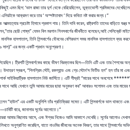
বকিছুই এমন ছিল: ‘ভাল রাজা তার দুর্গ থেকে বেরিয়েছিলেন, ভুক্তভোগী শ্রমিকদের দেখেছিলেন
এলিয়টকে আক্রমণ করে তার ‘ অস্পষ্টতাবাদ ‘ দিয়ে কবিতা নষ্ট করার জন্য।”
 এবং আত্মহত্যার প্রচেষ্টা হিসাবে প্রকাশ পায়। তিনি দাবি করেন, রাষ্ট্রপতি তাদের বাড়িতে যন
,”তার ছোট্ট পোষ্য” যেমন বিল মরগান গিনসবার্গের জীবনীতে বলেছেন,আই সেলিব্রেট মাইসেলফ
টি মানসিক হাসপাতাল, তিনি গিন্সবার্গের যৌবনের বেশিরভাগ সময় মানসিক হাসপাতালে ব্যয় কর
৯৫৬ সাল)” এর জন্য একটি প্রধান অনুপ্রেরণা।
 গিয়েছিল। ট্রিপটি গিন্সবার্গকের কাছে ভীষণ বিরক্তকর ছিল—তিনি এটি এবং তার শৈশবের অন্য
 উদাহরণ স্বরূপ, “পিলগ্রিম স্টেট, রকল্যান্ড এবং গ্রে স্টোন’স ফিটিড হল” হল তাঁর মা এবং
োন পার্ক সাইকিয়াট্রিক হাসপাতাল নিউ জার্সিতে। এটি শীঘ্রই “মায়ের সাথে অবশেষে ******”
 সাথে আছি যেখানে তুমি আমার মায়ের ছায়া অনুকরণ কর” আবারও সলোমন এবং তার মায়ের মধ্
য়েছিলেন “হাউল” এর একটি অনুলিপি তাঁর প্রতিক্রিয়া সমেত। এটি গিন্সবার্গকে ভাল থাকতে এবং
চাবিটি বারে, জানালার সূর্যের আলোতে।”
বরদাররা আমার বিছানায় আসে, এবং ঈশ্বর নিজেও আমি আকাশে দেখেছি। সূর্যের আলোও দেখা
িশ” লিখতে অনুপ্রাণিত করেছিল, যাতে নাওমির জীবনের অনেক বিবরণ, তার সাথে গিন্সবার্গের অ