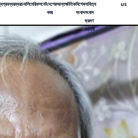
্ধ
প্রবন্ধ
রম্যরচনা
লিমেরিক
সনেট
দেশের
আন্তর্জাতিক
বিশেষ
সাহিত্য
us
খবর
সংবাদ
সংবাদ
ভ্রমণ
কাহিনী