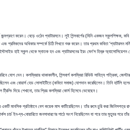
গ জন্মগ্রহণ করেন। বেড়ে ওঠেন প্যাটারসনে। লুই গিন্সবার্গের (যিনি একজন স্কুলশিক্ষক, কবি
দ্ধ এবং শ্রমিকদের অধিকার সম্পর্কে চিঠি লিখতে শুরু করেন। তার প্রথম কবিতা ‘প্যাটারসন মর্নি
্গ ইস্টসাইড হাই স্কুল থেকে স্নাতক হন এবং প্যাটারসনের ইয়ং মেন’স হিব্রু অ্যাসোসিয়েশন থেক
্ট মেরিনে যোগ দেন। কলম্বিয়ায় থাকাকালীন, গিন্সবার্গ কলম্বিয়া রিভিউ সাহিত্য পত্রিকা, জ
েছিলেন এবং বোয়ার্স হেড সোসাইটিতে (কবিতা সমাজ) যোগদান করেছিলেন। তিনি হার্টলি হলের বা
ল ট্রিলিং দিয়ে শেখানো, তার প্রিয় কলম্বিয়া কোর্স হিসেবে ভেবেছেন।
পরে একটি মানসিক প্রতিষ্ঠানে বেশ কয়েক মাস কাটিয়েছিলেন। তাঁর রুমে চুরি করা জিনিসপত্র 
মার্কস চার্চ ইন-দ্য-বোয়ারিতে জনসাধারণের পাঠে অংশ নিয়েছিলেন যা পরে তার মৃত্যুর পরে
’ “পুরাতন ধাঁচের উপাদেয় দার্শনিক” হিসাবে উল্লেখ করেছিলেন তাঁর মাও কমিউনিস্ট পার্টির একজ