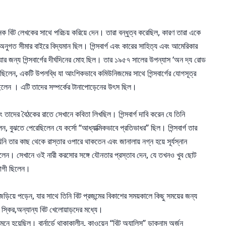
েক বিট লেখকের সাথে পরিচয় করিয়ে দেন। তারা বন্ধুত্ব করেছিল, কারণ তারা একে
নুগত সীমার বাইরে বিদ্যমান ছিল। গিন্সবার্গ এবং কারের সাহিত্য এবং আমেরিকার
র জন্য গিন্সবার্গের দীর্ঘদিনের মোহ ছিল। তার ১৯৫৭ সালের উপন্যাস ‘অন দ্য রোড
 দেখেছিলেন, একটি উপলব্ধি যা আংশিকভাবে কমিউনিজমের সাথে গিন্সবার্গের যোগসূত্র
়েছিলেন । এটি তাদের সম্পর্কের টানাপোড়েনের উৎস ছিল।
বং তাদের বৈঠকের রাতে সেখানে কবিতা লিখছিল। গিন্সবার্গ দাবি করেন যে তিনি
 বুঝতে পেরেছিলেন যে কর্সো “আধ্যাত্মিকভাবে প্রতিভাধর” ছিল। গিন্সবার্গ তার
ি তার কাছ থেকে রাস্তার ওপারে থাকতেন এবং জানালায় নগ্ন হয়ে সূর্যস্নান
়ে গেলেন। সেখানে ওই নারী করসোর সঙ্গে যৌনতার প্রস্তাব দেন, যে তখনও খুব ছোট
হযোগী ছিলেন।
 জড়িয়ে পড়েন, যার সাথে তিনি বিট প্রজন্মের বিকাশের সময়কালে কিছু সময়ের জন্য
স্কির,অন্যান্য বিট খেলোয়াড়দের মধ্যে।
মনে হয়েছিল। বার্নার্ডে থাকাকালীন, কাওয়েন “বিট অ্যালিস” ডাকনাম অর্জন