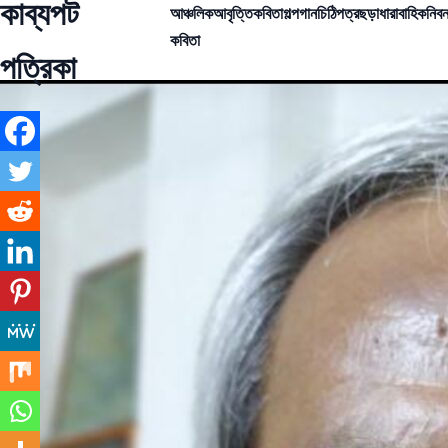
কাব্যপট
আঞ্চলিক
আবৃত্তি
কবিতা
গল্প
গান
চিঠিপত্র
ছড়া
ধারাবাহিক
নিবন
কবিতা
পত্রিকা