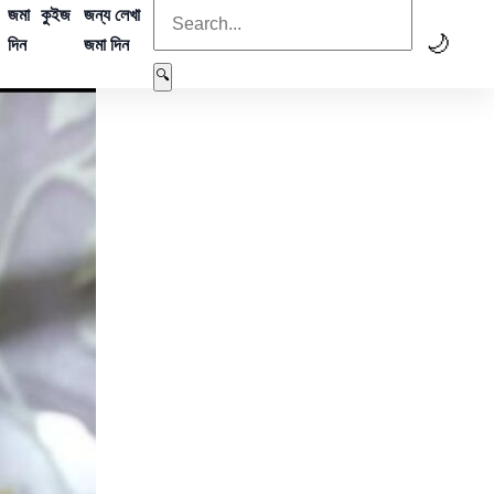
জমা
কুইজ
জন্য লেখা
🌙
দিন
জমা দিন
🔍