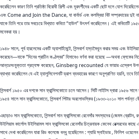
করেছিলেন কারণ তিনি প্রতিষ্ঠা বিরোধী শিল্পী এবং দূরদর্শীদের একটি ছোট দলে যোগ দিয়
এবং Come and Join the Dance, যা বার্নার্ড এবং কলম্বিয়া বিট সম্প্রদায়ের দুই নারী
যাকে তিনি পরে তার সবচেয়ে বিখ্যাত কবিতা “হাউল” উৎসর্গ করেছিলেন। এই কবিতাটি ১৯৫৫ সাল
মনেকরা হয়।
১৯৪৮ সালে, পূর্ব হারলেমের একটি অ্যাপার্টমেন্টে, গিন্সবার্গ হস্তমৈথুন করার সময় এবং উইল
করেছেন—যাকে “দিনের প্রাচীন কণ্ঠস্বর” হিসাবেও বর্ণনা করা হয়েছে —অথবা ব্লেকের নিজেই
আন্তঃসংযুক্ততা প্রত্যক্ষ করেছেন, Ginsberg recounted যে ফায়ার এস্কেপ উপর জালিকা
ব্যাখ্যা করেছিলেন যে এই হ্যালুসিনেশনটি ড্রাগ ব্যবহারের কারণে অনুপ্রাণিত হয়নি, তবে ত
গিন্সবার্গ ১৯৫০ এর দশকে সান ফ্রান্সিসকোতে চলে আসেন। সিটি লাইটস দ্বারা ১৯৫৬ সাল
১৯৫৪ সালে সান ফ্রান্সিসকোতে, গিন্সবার্গ পিটার অরলোভস্কির (১৯৩৩-২০১০ সাল পর্যন্ত বে
এছাড়াও সান ফ্রান্সিসকোতে, গিন্সবার্গ সান ফ্রান্সিসকো রেনেসাঁর সদস্যদের (জেমস ব্রোটন,
উইলিয়াম কার্লোস উইলিয়ামস সান ফ্রান্সিসকো রেনেসাঁর চিত্রনায়ক কেনেথ রেক্সরথের কাছে এ
সাথে দেখা করেছিলেন যারা রিড কলেজে বন্ধু হয়েছিলেন : গ্যারি স্নাইডার , ফিলিপ ওয়েলেন