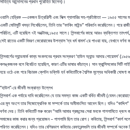
সাহিত্য আন্দোলনের প্রধান পুরোহিত ছিলেন)।
ওয়ালি হেড্রিক —একজন চিত্রশিল্পী এবং সিক্স গ্যালারির সহ-প্রতিষ্ঠাতা — ১৯৫৫ সালের মা
একটি মোটামুটি খসড়া লিখেছিলেন, তিনি তার “ফাকিং মাইন্ড” পরিবর্তন করেছিলেন। পরে রাজী হন।
পরিচিত, এটি হয়েছিল ৭ই অক্টোবর,১৯৫৫ সালে। গিন্সবার্গের কাছে আরও ব্যক্তিগত তাৎপর্য, 
সেই রাতের একটি বিবরণ কেরোয়াকের উপন্যাস ‘দ্য ধর্ম বামস’-য়ে পাওয়া যায়, যেখানে বর্ণ
গিন্সবার্গের ল্যান্ডমার্ক কাব্য সংকলনের প্রথম সংস্করণ ‘হাউল অ্যান্ড আদার পোয়েমস’ (১
কলঙ্কজনক বলে বিবেচিত হয়েছিল, কারণ এটির ভাষার কাঁচাত্ব। সান ফ্রান্সিসকোর সিটি লাইট
হয়ে ওঠে এবং পরে বিচারক ক্লেটন ডব্লিউ হর্ন কবিতাটিকে শৈল্পিক মূল্যের অধিকারী ঘোষণা ক
“হাউল”-য়ে জীবনী সংক্রান্ত উল্লেখ
গিন্সবার্গ এক পর্যায়ে দাবি করেছিলেন যে তার সমস্ত কাজ একটি বর্ধিত জীবনী (যেমন কেরোয
এর মূল অংশে তার সিজোফ্রেনিক মা সম্পর্কে তার অমীমাংসিত আবেগ ছিল। যদিও “কাদ্দিশ” তা
বর্ণনা দেয়। তিনি কবিতাটি শুরু করেন “আমি আমার প্রজন্মের সেরা মনকে পাগলামিতে ধ্বংস কর
সমাজের কাজ করার জন্য প্রয়োজন – পাগলামি ছিল তার রোগ। কবিতায়, গিন্সবার্গ “কার্ল স
পরিণত করেছিলেন। যদিও তার বেশিরভাগ কবিতার রেফারেন্সগুলি তার জীবনী সম্পর্কে অনেক কিছ