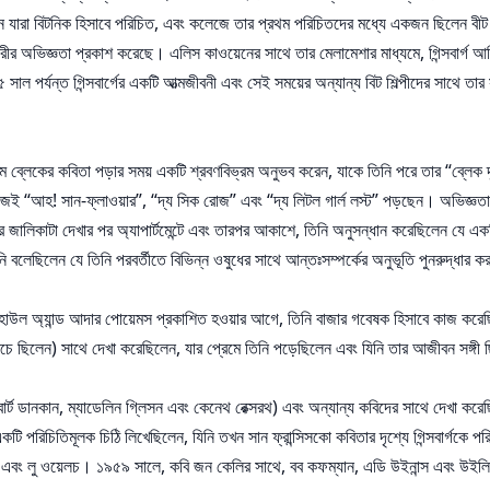
েছিলেন যারা বিটনিক হিসাবে পরিচিত, এবং কলেজে তার প্রথম পরিচিতদের মধ্যে একজন ছিলেন 
র অভিজ্ঞতা প্রকাশ করেছে। এলিস কাওয়েনের সাথে তার মেলামেশার মাধ্যমে, গিন্সবার্গ আব
 পর্যন্ত গিন্সবার্গের একটি আত্মজীবনী এবং সেই সময়ের অন্যান্য বিট শিল্পীদের সাথে তার 
িয়াম ব্লেকের কবিতা পড়ার সময় একটি শ্রবণবিভ্রম অনুভব করেন, যাকে তিনি পরে তার “ব্লেক দৃ
 “আহ! সান-ফ্লাওয়ার”, “দ্য সিক রোজ” এবং “দ্য লিটল গার্ল লস্ট” পড়ছেন। অভিজ্ঞতাটি বে
টা দেখার পর অ্যাপার্টমেন্টে এবং তারপর আকাশে, তিনি অনুসন্ধান করেছিলেন যে একটি মান
িনি বলেছিলেন যে তিনি পরবর্তীতে বিভিন্ন ওষুধের সাথে আন্তঃসম্পর্কের অনুভূতি পুনরুদ্ধার
ে হাউল অ্যান্ড আদার পোয়েমস প্রকাশিত হওয়ার আগে, তিনি বাজার গবেষক হিসাবে কাজ কর
ঁচে ছিলেন) সাথে দেখা করেছিলেন, যার প্রেমে তিনি পড়েছিলেন এবং যিনি তার আজীবন সঙ্গী 
 রবার্ট ডানকান, ম্যাডেলিন গ্লিসন এবং কেনেথ রেক্সরথ) এবং অন্যান্য কবিদের সাথে দেখা করেছ
কটি পরিচিতিমূলক চিঠি লিখেছিলেন, যিনি তখন সান ফ্রান্সিসকো কবিতার দৃশ্যে গিন্সবার্গকে প
 এবং লু ওয়েলচ। ১৯৫৯ সালে, কবি জন কেলির সাথে, বব কফম্যান, এডি উইনান্স এবং উইলিয়াম 