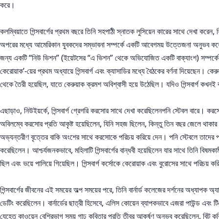
করে।
কলম্বিয়াতে গিন্সবার্গের প্রথম বছরে তিনি সহপাঠী স্নাতক লুসিয়েন কারের সাথে দেখা কর
অপরের মধ্যে আমেরিকান যুবকদের সম্ভাবনা সম্পর্কে একটি আবেগময় উত্তেজনা অনুভব করেছিল, 
জন্য একটি “নিউ ভিশন” (ইয়েটসের “এ ভিশন” থেকে অভিযোজিত একটি বাক্যাংশ) সম্পর্কে উত
কেরোয়াক’-য়ের প্রথম অধ্যায়ে গিন্সবার্গ এবং ক্যাসাডির মধ্যে বৈঠকের বর্ণনা দিয়েছেন। ক
থেকে তৈরী হয়েছিল, যাতে কেরুয়াক ক্রমশ অবিশ্বাসী হয়ে উঠেছিল। যদিও গিন্সবার্গ কখনই 
এছাড়াও, নিউইয়র্কে, গিন্সবার্গ গ্রেগরি করসোর সাথে দেখা করেছিলেনপনি স্টেবল বারে। করসো
অবিলম্বে করসোর প্রতি আকৃষ্ট হয়েছিলেন, যিনি সহজ ছিলেন, কিন্তু তিন বছর জেলে থাকার প
অভ্যন্তরীণ বৃত্তের বাকি অংশের সাথে করসোকে পরিচয় করিয়ে দেন। পনি স্টেবলে তাদের প্র
করেছিলেন। আশ্চর্যজনকভাবে, মহিলাটি গিন্সবার্গের বান্ধবী হয়েছিলেন যার সাথে তিনি বিষম
ছিল এবং ভয়ে পালিয়ে গিয়েছিল। গিন্সবার্গ কর্সোকে কেরোয়াক এবং বুরোসের সাথে পরিচয়
গিন্সবার্গের জীবনের এই সময়ের অল্প সময়ের পরে, তিনি বার্নার্ড কলেজের দর্শনের অধ্যাপক অ্
ডেটিং করেছিলেন। বার্নার্ডের ছাত্রী হিসেবে, এলিস কোয়েন ব্যাপকভাবে এজরা পাউন্ড এবং
যেহেতু কাওয়েন বেশিরভাগ সময় গাঢ় কবিতার প্রতি তীব্র আকর্ষণ অনুভব করেছিলেন, বিট কবিত