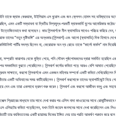
েন, যিনি তাকে জ্যাক কেরুয়াক, উইলিয়াম এস বুরোস এবং জন ক্লেলন হোমস সহ ভবিষ্যতের অন
এমন একটি সম্ভাবনা যা দ্বিতীয় বিশ্বযুদ্ধ-পরবর্তী ম্যাককার্থি যুগের আমেরিকার কঠোর অ
্তেজিতভাবে কথা বলেছেন। কার গিন্সবার্গকে নীল ক্যাসাডির সাথেও পরিচয় করিয়ে দেন, যা
েরুয়াক তাদের “নতুন দৃষ্টিভঙ্গি” এর অন্ধকার (গিন্সবার্গ) এবং আলো (ক্যাসাডি) দিক হিসাবে
কমিউনিস্ট পার্টির সদস্য ছিলেন না, কেরোয়াক অন দ্য রোডে তাকে “কার্লো মার্কস” নাম দিয
, সম্প্রতি কারাগার থেকে মুক্তি পেয়ে, পনি স্টেবল পৃষ্ঠপোষকদের দ্বারা সমর্থিত হয়েছিল এ
র সমকামিতা বুঝতে পেরেছিলেন। গিন্সবার্গ কর্সোর কবিতা পড়ে আরও বেশি আঘাত পেয়েছিলেন,
থম সাক্ষাতে, করসো গিন্সবার্গকে এমন একজন মহিলার সম্পর্কে একটি কবিতা দেখিয়েছিলেন যিন
কামীতার একটি অভিযানের সময় কাটিয়েছিলেন। গিন্সবার্গ করসোকে তাদের অ্যাপার্টমেন্টে নিয
 করিয়ে দেন এবং তারা একসাথে ভ্রমণ শুরু করেন। গিন্সবার্গ এবং করসো আজীবন বন্ধু এবং স
যালেক্স গ্রিয়ারের মাধ্যমে তার সাথে দেখা করার পর এলিস নাদা কাওয়েনের সাথে রোমান্টিকভাবে
 টিএস এলিয়টের কবিতা পড়েছিলেন, যখন তিনি জয়েস জনসনের সাথে দেখা করেছিলেন এবং লিও 
াটি তার ব্যক্তিত্বের একটি ছায়াময় দিকের ইঙ্গিত দেয় তার প্রতি আকর্ষণ প্রদান করে বলে 