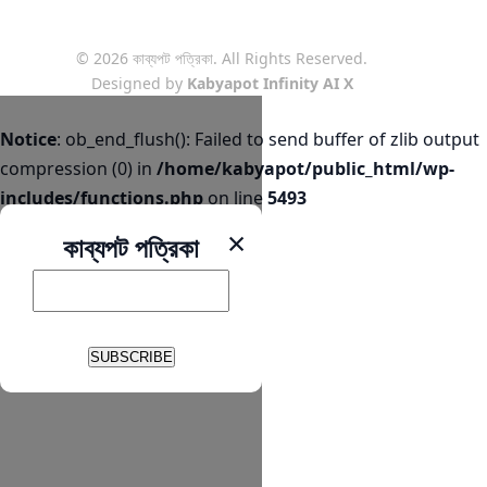
© 2026 কাব্যপট পত্রিকা. All Rights Reserved.
Designed by
Kabyapot Infinity AI X
Notice
: ob_end_flush(): Failed to send buffer of zlib output
compression (0) in
/home/kabyapot/public_html/wp-
includes/functions.php
on line
5493
×
কাব্যপট পত্রিকা
SUBSCRIBE