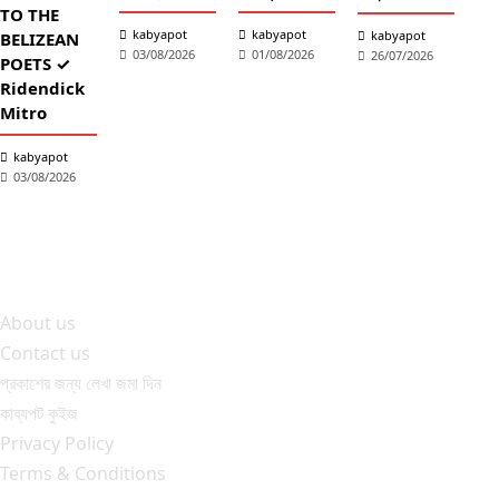
TO THE
কব
kabyapot
kabyapot
kabyapot
BELIZEAN
03/08/2026
01/08/2026
26/07/2026
আঁচল
POETS ✓
✓ শ
Ridendick
তাল
Mitro
শ্
kabyapot
2
03/08/2026
About us
Contact us
প্রকাশের জন্য লেখা জমা দিন
কাব্যপট কুইজ
Privacy Policy
Terms & Conditions