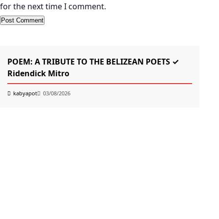
for the next time I comment.
KABYAPOT.COM
Poem
K
POEM: A TRIBUTE TO THE BELIZEAN POETS ✓
তোম
Ridendick Mitro
k
kabyapot
03/08/2026