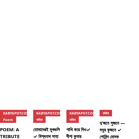
KABYAPOT.COM
KABYAPOT.COM
KABYAPOT.COM
কবিতা
Poem
কবিতা
কবিতা
দু’জনে সুজনে —
POEM: A
তোমাদেরই মুখগুলি
পাখি করে দিও✓
মধুর কুজনে ✓
TRIBUTE
✓ বিশ্বনাথ সাহা
দীপা কুমার
গোবিন্দ মোদক