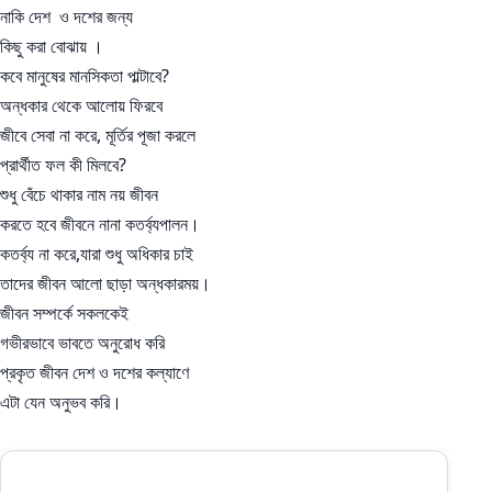
নাকি দেশ ও দশের জন্য
কিছু করা বোঝায় ।
কবে মানুষের মানসিকতা পাল্টাবে?
অন্ধকার থেকে আলোয় ফিরবে
জীবে সেবা না করে, মূর্তির পূজা করলে
প্রার্থীত ফল কী মিলবে?
শুধু বেঁচে থাকার নাম নয় জীবন
করতে হবে জীবনে নানা কতর্ব‍্যপালন।
কতর্ব‍্য না করে,যারা শুধু অধিকার চাই
তাদের জীবন আলো ছাড়া অন্ধকারময়।
জীবন সম্পর্কে সকলকেই
গভীরভাবে ভাবতে অনুরোধ করি
প্রকৃত জীবন দেশ ও দশের কল্যাণে
এটা যেন অনুভব করি।