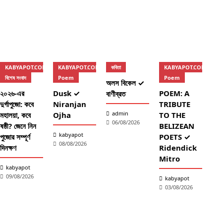
KABYAPOT.COM
KABYAPOT.COM
কবিতা
KABYAPOT.COM
বিশেষ সংবাদ
Poem
Poem
অলস বিকেল ✓
২০২৬-এর
Dusk ✓
POEM: A
বাণীব্রত
দুর্গাপুজো: কবে
Niranjan
TRIBUTE
K
admin
মহালয়া, কবে
Ojha
TO THE
কব
06/08/2026
ষষ্ঠী? জেনে নিন
BELIZEAN
তোম
kabyapot
পুজোর সম্পূর্ণ
POETS ✓
✓ ব
08/08/2026
দিনক্ষণ
Ridendick
Mitro
k
kabyapot
0
09/08/2026
kabyapot
03/08/2026