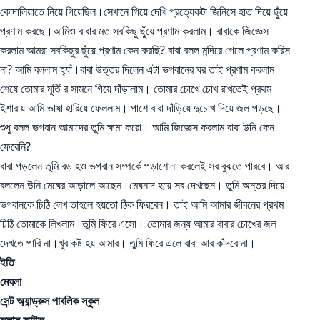
কোদালিয়াতে নিয়ে গিয়েছিল।সেখানে গিয়ে দেখি প্রত্যেকটা জিনিসে হাত দিয়ে ছুঁয়ে
প্রণাম করছে।আমিও বাবার মত সবকিছু ছুঁয়ে প্রণাম করলাম। বাবাকে জিজ্ঞেস
করলাম আমরা সবকিছুর ছুঁয়ে প্রণাম কেন করছি? বাবা বলল মন্দিরে গেলে প্রণাম করিস
না? আমি বললাম হ্যাঁ।বাবা উত্তর দিলেন এটা ভগবানের ঘর তাই প্রণাম করলাম।
শেষে তোমার মূর্তি র সামনে গিয়ে দাঁড়ালাম। তোমার চোখে চোখ রাখতেই প্রথম
ইশারায় আমি ভাষা হারিয়ে ফেললাম। পাশে বাবা দাঁড়িয়ে দুচোখ দিয়ে জল পড়ছে।
শুধু বলল ভগবান আমাদের তুমি ক্ষমা করো। আমি জিজ্ঞেস করলাম বাবা উনি কেন
ফেরেনি?
বাবা পড়লেন তুমি বড় হও ভগবান সম্পর্কে পড়াশোনা করলেই সব বুঝতে পারবে। আর
বললেন উনি মেঘের আড়ালে আছেন।মেঘনাদ হয়ে সব দেখছেন। তুমি অন্তর দিয়ে
ভগবানকে চিঠি লেখ তাহলে হয়তো ঠিক ফিরবেন। তাই আমি আমার জীবনের প্রথম
চিঠি তোমাকে লিখলাম।তুমি ফিরে এসো। তোমার জন্য আমার বাবার চোখের জল
দেখতে পারি না।খুব কষ্ট হয় আমার। তুমি ফিরে এলে বাবা আর কাঁদবে না।
ইতি
মেঘলা
সেন্ট অ্যান্ড্রুস পাবলিক স্কুল