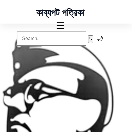
কাব্যপট পত্রিকা
☰
🌙
🔍