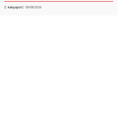
k
kabyapot
09/08/2026