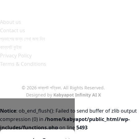
About us
Contact us
প্রকাশের জন্য লেখা জমা দিন
কাব্যপট কুইজ
Privacy Policy
Terms & Conditions
© 2026 কাব্যপট পত্রিকা. All Rights Reserved.
Designed by
Kabyapot Infinity AI X
Notice
: ob_end_flush(): Failed to send buffer of zlib output
compression (0) in
/home/kabyapot/public_html/wp-
includes/functions.php
on line
5493