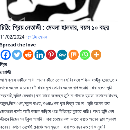
চিঠি: প্রিয় নেতাজী : মেঘলা হালদার, বয়স ১০ বছর
11/02/2024 ·
গোবিন্দ মোদক
Spread the love
প্রিয়
নেতাজী
আমি ক্লাস ফাইভে পড়ি।পড়ার বইতে তোমার ছবির সঙ্গে পরিচয় যতটুকু হয়েছে,তার
থেকে অনেক অনেক বেশী বাবার মুখে তোমার অনেক গল্প শুনেছি।বাবা বলেন তুমি
সব্যসাচী,তুমিই মেঘনাদ।বাবা আরো বলেছেন তুমি না থাকলে হয়তো আমাদের উৎসব,
আনন্দ,দিনে খেলা,স্কুল যাওয়া,খাওয়া,খেলা ধুলা কিছুই হত না।তুমি অনেক রাত
জেগেছো বলেই আমি বাবাকে জড়িয়ে ধরে নিশ্চিন্তে ঘুমাতে পারি। অথচ তুমি শেষ
জীবনে নিজের ঘর টুকুও পাওনি। বাবা তোমার কথা বলতে বলতে অনেক দুঃখ প্রকাশ
করেন। কখনো দেখেছি চোখের জল মুছতে। বাবা গত বছর ২৩ শে জানুয়ারি