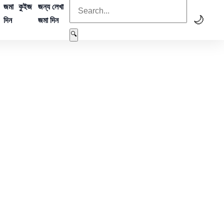
জমা
কুইজ
জন্য লেখা
🌙
দিন
জমা দিন
🔍