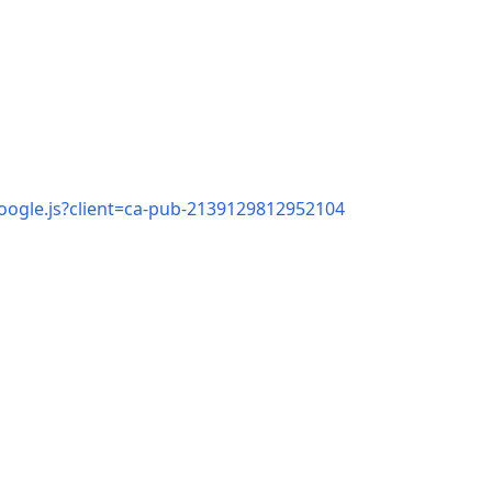
oogle.js?client=ca-pub-2139129812952104