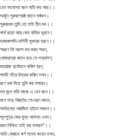
হেন অযোগ্য বচন নাহি কহ আর।।
অর্জুন পুরুষশ্রেষ্ঠ জানে সর্বজন।
পুরুষাধম তুমি তো তাই হীন মন।।
পার্থ ছাড়া আর কেহ নাহিক ভুবনে।
দ্বারকাপতি-ভগিনী সুভদ্রা হরণে।।
স্মরণে কি আসে তব করহ স্মরণ,
ঘোষযাত্রা কালে যবে সে গন্ধর্বগণ,
মহারাজ দুর্যোধনে করিল হরণ,
পার্থই তাঁরে উদ্ধার করিল তখন।।
রণে ভঙ্গ দিয়ে তুমি কর পলায়ন।
তব মুখে নাহি সাজে এ হেন বচন।।
মনে পড়ে বিরাটের গো-হরণ কালে,
পার্থহস্তে পরাজিত হইলে সকলে।।
সূতপুত্র ঘোর যুদ্ধ আসন্ন এখন।
মরণ নিশ্চিত তাই কর পলায়ন”।।
অতি ক্রোধে কর্ণ শল‍্যে কহেন তখন,