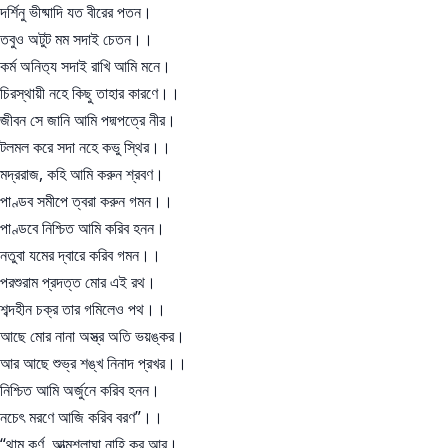
দর্শিনু ভীষ্মাদি যত বীরের পতন।
তবুও অটুট মম সদাই চেতন।।
কর্ম অনিত‍্য সদাই রাখি আমি মনে।
চিরস্থায়ী নহে কিছু তাহার কারণে।।
জীবন সে জানি আমি পদ্মপত্রে নীর।
টলমল করে সদা নহে কভু স্থির।।
মদ্ররাজ, কহি আমি করুন শ্রবণ।
পাণ্ডব সমীপে ত্বরা করুন গমন।।
পাণ্ডবে নিশ্চিত আমি করিব হনন।
নতুবা যমের দ্বারে করিব গমন।।
পরশুরাম প্রদত্ত মোর এই রথ।
শব্দহীন চক্র তার গমিলেও পথ।।
আছে মোর নানা অস্ত্র অতি ভয়ঙ্কর।
আর আছে শুভ্র শঙ্খ নিনাদ প্রখর।।
নিশ্চিত আমি অর্জুনে করিব হনন।
নচেৎ মরণে আজি করিব বরণ”।।
“থাম কর্ণ, আত্মশ্লাঘা নাহি কর আর।