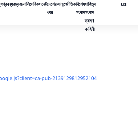
্ধ
প্রবন্ধ
রম্যরচনা
লিমেরিক
সনেট
দেশের
আন্তর্জাতিক
বিশেষ
সাহিত্য
us
খবর
সংবাদ
সংবাদ
ভ্রমণ
কাহিনী
oogle.js?client=ca-pub-2139129812952104