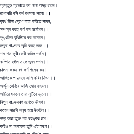
প্রস্তুত প্রভাতে রথ নানা অস্ত্র রাজে।
রথোপরি বসি কর্ণ রণসাজ সাজে।।
ব‍্যর্থ ভীষ্ম দ্রোণ যাহা করিতে সাধন,
সম্পন্ন করহ কর্ণ কন দুর্যোধন।।
শৃঙ্খলিত যুধিষ্ঠিরে কর আনয়ন।
নতুবা পাণ্ডবে তুমি করহ হনন।।
শত শত তূরী ভেরী করিল গর্জন।
কম্পিত হইল তাহে ভুবন গগন।।
চালনা করুন রথ কর্ণ শল‍্যে কন।
আজিকে পাণ্ডবে আমি করিব নিধন।।
অর্জুন হেরিবে আজি মোর বাহুবল।
অচিরে সকলে তারা লুটিবে ভূতল।।
নিপুন পাণ্ডবগণ রণেতে ভীষণ।
কহেন সারথি শল‍্য হয়ে উচাটন।।
নম্র তারা তুচ্ছ নয় ভয়ঙ্কর রণে।
করিও না অবহেলা তুমি এই ক্ষণে।।