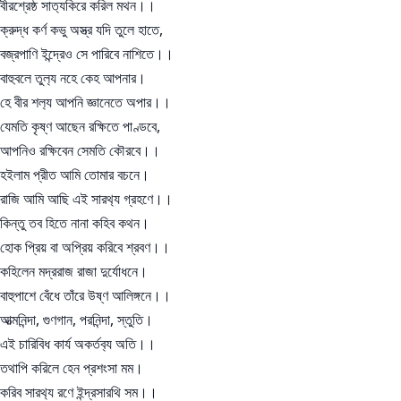
বীরশ্রেষ্ঠ সাত‍্যকিরে করিল মথন।।
ক্রুদ্ধ কর্ণ কভু অস্ত্র যদি তুলে হাতে,
বজ্রপাণি ইন্দ্রেও সে পারিবে নাশিতে।।
বাহুবলে তুল‍্য নহে কেহ আপনার।
হে বীর শল‍্য আপনি জ্ঞানেতে অপার।।
যেমতি কৃষ্ণ আছেন রক্ষিতে পাণ্ডবে,
আপনিও রক্ষিবেন সেমতি কৌরবে।।
হইলাম প্রীত আমি তোমার বচনে।
রাজি আমি আছি এই সারথ‍্য গ্রহণে।।
কিন্তু তব হিতে নানা কহিব কথন।
হোক প্রিয় বা অপ্রিয় করিবে শ্রবণ।।
কহিলেন মদ্ররাজ রাজা দুর্যোধনে।
বাহুপাশে বেঁধে তাঁরে উষ্ণ আলিঙ্গনে।।
আত্মনিন্দা, গুণগান, পরনিন্দা, স্তুতি।
এই চারিবিধ কার্য অকর্তব‍্য অতি।।
তথাপি করিলে হেন প্রশংসা মম।
করিব সারথ‍্য রণে ইন্দ্রসারথি সম।।