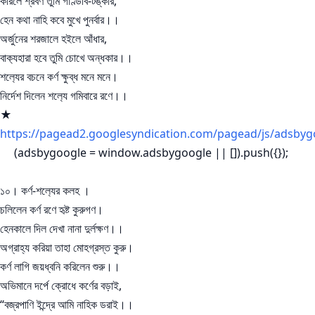
করিলে শ্রবণ তুমি গাণ্ডীব-টঙ্কার,
হেন কথা নাহি কবে মুখে পুনর্বার।।
অর্জুনের শরজালে হইলে আঁধার,
বাক‍্যহারা হবে তুমি চোখে অন্ধকার।।
শল‍্যের বচনে কর্ণ ক্ষুব্ধ মনে মনে।
নির্দেশ দিলেন শল‍্যে গমিবারে রণে।।
★
https://pagead2.googlesyndication.com/pagead/js/adsbyg
(adsbygoogle = window.adsbygoogle || []).push({});
১০। কর্ণ-শল‍্যের কলহ ।
চলিলেন কর্ণ রণে হৃষ্ট কুরুগণ।
হেনকালে দিল দেখা নানা দুর্লক্ষণ।।
অগ্রাহ্য করিয়া তাহা মোহগ্রস্ত কুরু।
কর্ণ লাগি জয়ধ্বনি করিলেন শুরু।।
অভিমানে দর্পে ক্রোধে কর্ণের বড়াই,
“বজ্রপাণি ইন্দ্রে আমি নাহিক ডরাই।।