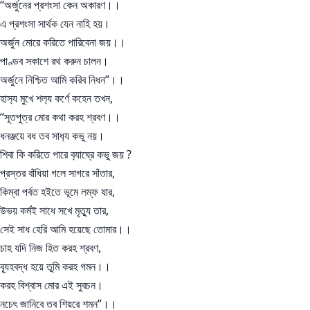
“অর্জুনের প্রশংসা কেন অকারণ।।
এ প্রশংসা সার্থক যেন নাহি হয়।
অর্জুন মোরে করিতে পারিবেনা জয়।।
পাণ্ডব সকাশে রথ করুন চালন।
অর্জুনে নিশ্চিত আমি করিব নিধন”।।
হাস‍্য মুখে শল‍্য কর্ণে কহেন তখন,
“সূতপুত্র মোর কথা করহ শ্রবণ।।
ধনঞ্জয়ে বধ তব সাধ‍্য কভু নয়।
শিবা কি করিতে পারে ব‍্যাঘ্রে কভু জয় ?
প্রস্তর বাঁধিয়া গলে সাগরে সাঁতার,
কিম্বা পর্বত হইতে ভূমে লম্ফ যার,
উভয় কর্মই সাধে সখে মৃত্যু তার,
সেই সাধ হেরি আমি হয়েছে তোমার।।
চাহ যদি নিজ হিত করহ শ্রবণ,
ব‍্যূহবদ্ধ হয়ে তুমি করহ গমন।।
করহ বিশ্বাস মোর এই সুবচন।
নচেৎ জানিবে তব শিয়রে শমন”।।