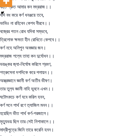
বহুত শ্রুত আমার কন মদ্ররাজ।।
যদি বধ করে কর্ণ ধনঞ্জয়ে তবে,
ভাবিও না রহিবেন কেশব নীরবে।।
বজ্রের পতন রোধ যদিবা সম্ভবে,
ত্রিলোক ক্ষমতা হীন রোধিতে কেশবে।।
কর্ণ নহে অনিপুন অবজ্ঞার জন।
মদ্ররাজ শল‍্যে তাহা কন দুর্যোধন।।
ভয়ঙ্কর জ‍্যা-নির্ঘোষ করিলে শ্রবণ,
শত্রুসেনা দশদিকে করে পলায়ন।।
অস্ত্রজ্ঞানে জ্ঞানী কর্ণ অতীব ভীষণ।
তার তুল‍্য জ্ঞানী নাহি ভুবনে এখন।।
ঘটোৎকচে কর্ণ যবে করিল হনন,
কর্ণ সনে পার্থ রণে ত‍্যাজিল মনন।।
হয়েছিল ভীত পার্থ কর্ণ-শরজালে।
মৃত্যুভয় ছিল তার সেই নিশাকালে।।
মাদ্রীপুত্রে জিনি তারে করেনি হনন।