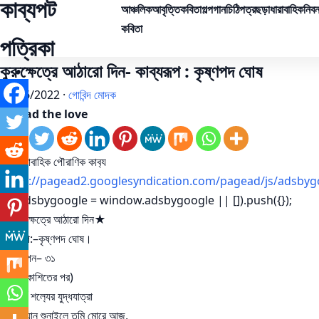
কাব্যপট
আঞ্চলিক
আবৃত্তি
কবিতা
গল্প
গান
চিঠিপত্র
ছড়া
ধারাবাহিক
নিবন
কবিতা
পত্রিকা
কুরুক্ষেত্রে আঠারো দিন- কাব্যরূপ : কৃষ্ণপদ ঘোষ
05/06/2022 ·
গোবিন্দ মোদক
Spread the love
ধারাবাহিক পৌরাণিক কাব‍্য
https://pagead2.googlesyndication.com/pagead/js/adsbyg
(adsbygoogle = window.adsbygoogle || []).push({});
★কুরুক্ষেত্রে আঠারো দিন★
কাব‍্যরূপ:–কৃষ্ণপদ ঘোষ।
উপস্থাপন– ৩১
(পূর্ব প্রকাশিতের পর)
৯। কর্ণ শল‍্যের যুদ্ধযাত্রা
যে আখ‍্যান শুনাইলে তুমি মোরে আজ,