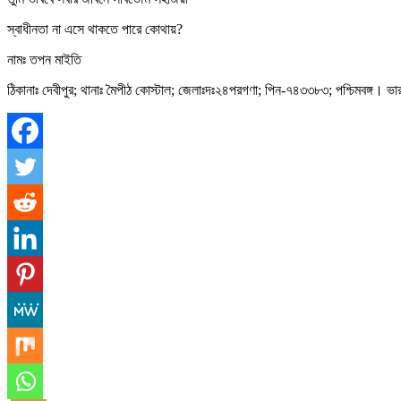
স্বাধীনতা না এসে থাকতে পারে কোথায়?
নামঃ তপন মাইতি
ঠিকানাঃ দেবীপুর; থানাঃ মৈপীঠ কোস্টাল; জেলাঃদঃ২৪পরগণা; পিন-৭৪৩৩৮৩; পশ্চিমবঙ্গ। ভ