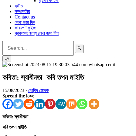
ভ্রমণ কাহিনী
সঙ্গীত
সম্পাদকীয়
Contact us
লেখা জমা দিন
কাব্যপট কুইজ
প্রকাশের জন্য লেখা জমা দিন
🔍
🌙
কবিতা: স্বাধীনতা- কবি তপন মাইতি
15/08/2023 ·
গোবিন্দ মোদক
Spread the love
কবিতা: স্বাধীনতা
কবি তপন মাইতি