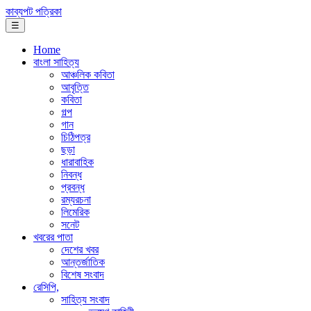
কাব্যপট পত্রিকা
☰
Home
বাংলা সাহিত্য
আঞ্চলিক কবিতা
আবৃত্তি
কবিতা
গল্প
গান
চিঠিপত্র
ছড়া
ধারাবাহিক
নিবন্ধ
প্রবন্ধ
রম্যরচনা
লিমেরিক
সনেট
খবরের পাতা
দেশের খবর
আন্তর্জাতিক
বিশেষ সংবাদ
রেসিপি,
সাহিত্য সংবাদ